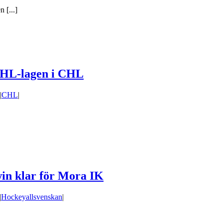
 [...]
r SHL-lagen i CHL
|
CHL
|
in klar för Mora IK
|
Hockeyallsvenskan
|