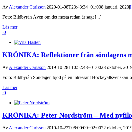
Av
Alexander Carlsson
|
2020-01-08T23:43:34+01:00
8 januari, 2020
|
Foto: Bildbyrån Även om det mesta redan är sagt [...]
Läs mer
0
KRÖNIKA: Reflektioner från söndagens m
Av
Alexander Carlsson
|
2019-10-28T10:52:48+01:00
28 oktober, 201
Foto: Bildbyrån Söndagen bjöd på en intressant Hockeyallsvenskan-o
Läs mer
0
KRÖNIKA: Peter Nordström – Med nyfiken
Av
Alexander Carlsson
|
2019-10-22T08:00:00+02:00
22 oktober, 201