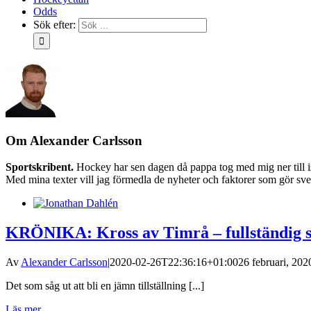
Odds
Sök efter:
Om
Alexander Carlsson
Sportskribent.
Hockey har sen dagen då pappa tog med mig ner till ish
Med mina texter vill jag förmedla de nyheter och faktorer som gör sven
KRÖNIKA: Kross av Timrå – fullständig s
Av
Alexander Carlsson
|
2020-02-26T22:36:16+01:00
26 februari, 202
Det som såg ut att bli en jämn tillställning [...]
Läs mer