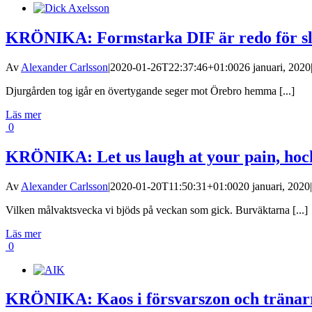
KRÖNIKA: Formstarka DIF är redo för sl
Av
Alexander Carlsson
|
2020-01-26T22:37:46+01:00
26 januari, 2020
Djurgården tog igår en övertygande seger mot Örebro hemma [...]
Läs mer
0
KRÖNIKA: Let us laugh at your pain, hoc
Av
Alexander Carlsson
|
2020-01-20T11:50:31+01:00
20 januari, 2020
|
Vilken målvaktsvecka vi bjöds på veckan som gick. Burväktarna [...]
Läs mer
0
KRÖNIKA: Kaos i försvarszon och träna