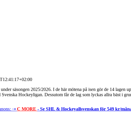
T12:41:17+02:00
n under säsongen 2025/2026. I de här mötena på isen gör de 14 lagen up
 Svenska Hockeyligan. Dessutom får de lag som lyckas allra bäst i gru
nons: ⇢
C MORE
- Se SHL & Hockeyallsvenskan för 549 kr/mån