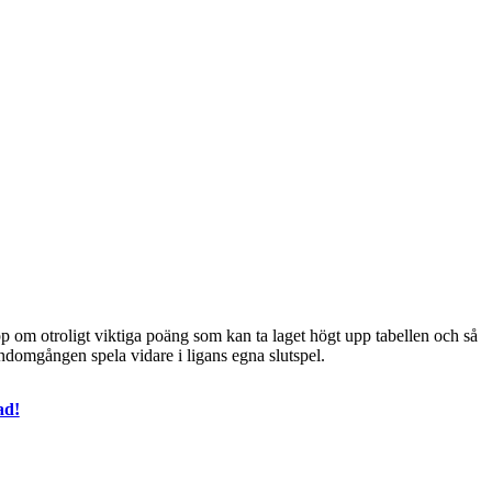
p om otroligt viktiga poäng som kan ta laget högt upp tabellen och så
ndomgången spela vidare i ligans egna slutspel.
ad!