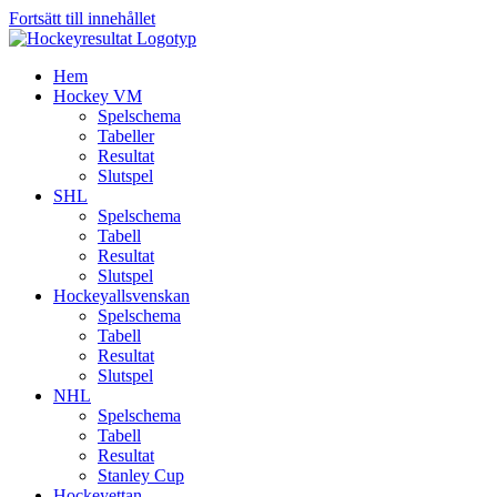
Fortsätt till innehållet
Hem
Hockey VM
Spelschema
Tabeller
Resultat
Slutspel
SHL
Spelschema
Tabell
Resultat
Slutspel
Hockeyallsvenskan
Spelschema
Tabell
Resultat
Slutspel
NHL
Spelschema
Tabell
Resultat
Stanley Cup
Hockeyettan