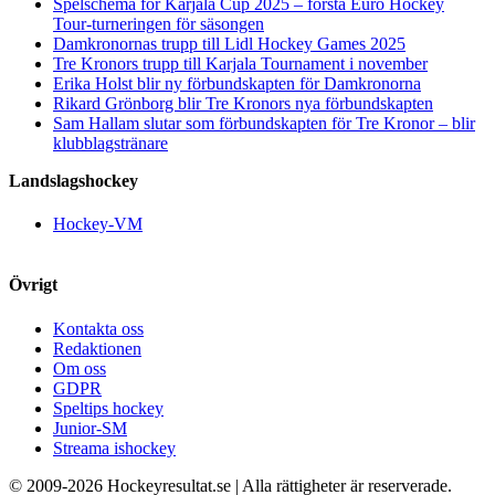
Spelschema för Karjala Cup 2025 – första Euro Hockey
Tour-turneringen för säsongen
Damkronornas trupp till Lidl Hockey Games 2025
Tre Kronors trupp till Karjala Tournament i november
Erika Holst blir ny förbundskapten för Damkronorna
Rikard Grönborg blir Tre Kronors nya förbundskapten
Sam Hallam slutar som förbundskapten för Tre Kronor – blir
klubblagstränare
Landslagshockey
Hockey-VM
Övrigt
Kontakta oss
Redaktionen
Om oss
GDPR
Speltips hockey
Junior-SM
Streama ishockey
© 2009-
2026 Hockeyresultat.se | Alla rättigheter är reserverade.