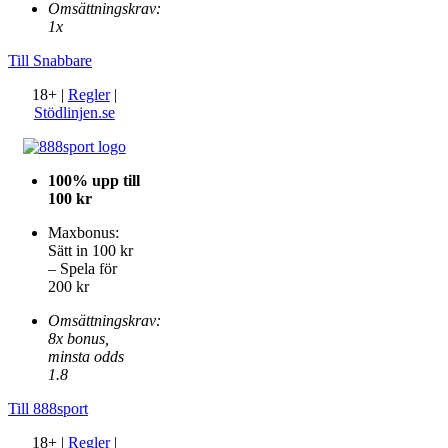
Omsättningskrav:
1x
Till Snabbare
18+ |
Regler
|
Stödlinjen.se
100% upp till
100 kr
Maxbonus:
Sätt in 100 kr
– Spela för
200 kr
Omsättningskrav:
8x bonus,
minsta odds
1.8
Till 888sport
18+ |
Regler
|