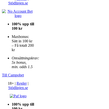
Stödlinjen.se
100% upp till
100 kr
Maxbonus:
Sätt in 100 kr
– Få totalt 200
kr
Omsättningskrav:
5x bonus,
min. odds 1.5
Till Campobet
18+ |
Regler
|
Stödlinjen.se
100% upp till
100 kr