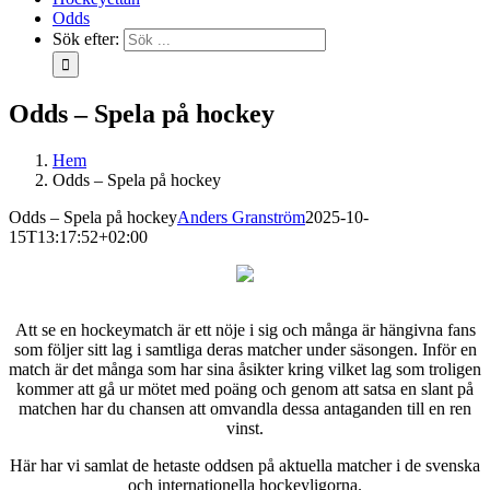
Odds
Sök efter:
Odds – Spela på hockey
Hem
Odds – Spela på hockey
Odds – Spela på hockey
Anders Granström
2025-10-
15T13:17:52+02:00
Att se en hockeymatch är ett nöje i sig och många är hängivna fans
som följer sitt lag i samtliga deras matcher under säsongen. Inför en
match är det många som har sina åsikter kring vilket lag som troligen
kommer att gå ur mötet med poäng och genom att satsa en slant på
matchen har du chansen att omvandla dessa antaganden till en ren
vinst.
Här har vi samlat de hetaste oddsen på aktuella matcher i de svenska
och internationella hockeyligorna.