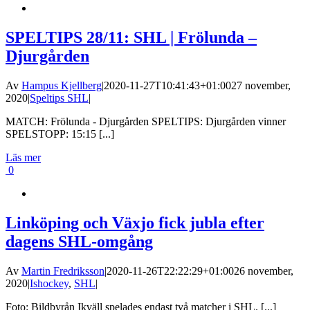
SPELTIPS 28/11: SHL | Frölunda –
Djurgården
Av
Hampus Kjellberg
|
2020-11-27T10:41:43+01:00
27 november,
2020
|
Speltips SHL
|
MATCH: Frölunda - Djurgården SPELTIPS: Djurgården vinner
SPELSTOPP: 15:15 [...]
Läs mer
0
Linköping och Växjo fick jubla efter
dagens SHL-omgång
Av
Martin Fredriksson
|
2020-11-26T22:22:29+01:00
26 november,
2020
|
Ishockey
,
SHL
|
Foto: Bildbyrån Ikväll spelades endast två matcher i SHL. [...]