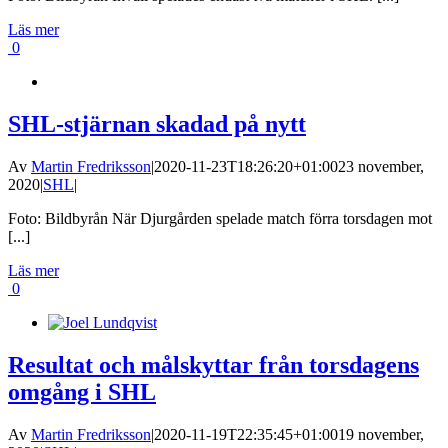
Läs mer
0
SHL-stjärnan skadad på nytt
Av
Martin Fredriksson
|
2020-11-23T18:26:20+01:00
23 november,
2020
|
SHL
|
Foto: Bildbyrån När Djurgården spelade match förra torsdagen mot
[...]
Läs mer
0
Resultat och målskyttar från torsdagens
omgång i SHL
Av
Martin Fredriksson
|
2020-11-19T22:35:45+01:00
19 november,