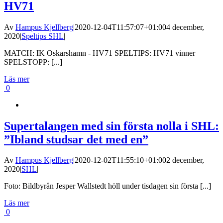
HV71
Av
Hampus Kjellberg
|
2020-12-04T11:57:07+01:00
4 december,
2020
|
Speltips SHL
|
MATCH: IK Oskarshamn - HV71 SPELTIPS: HV71 vinner
SPELSTOPP: [...]
Läs mer
0
Supertalangen med sin första nolla i SHL:
”Ibland studsar det med en”
Av
Hampus Kjellberg
|
2020-12-02T11:55:10+01:00
2 december,
2020
|
SHL
|
Foto: Bildbyrån Jesper Wallstedt höll under tisdagen sin första [...]
Läs mer
0