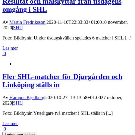
Resultat och målskyttar från tisdagens
omgång i SHL
Av
Martin Fredriksson
|
2020-11-10T22:33:33+01:00
10 november,
2020
|
SHL
|
Foto: Bildbyrån Under tisdagskvällen spelades 6 matcher i SHL [...]
Läs mer
0
Fler SHL-matcher för Djurgården och
Linköping ställs in
Av
Hampus Kjellberg
|
2020-10-27T13:13:58+01:00
27 oktober,
2020
|
SHL
|
Foto: Bildbyrån Ytterligare två matcher i SHL ställs in [...]
Läs mer
0
Ladda mer inlägg