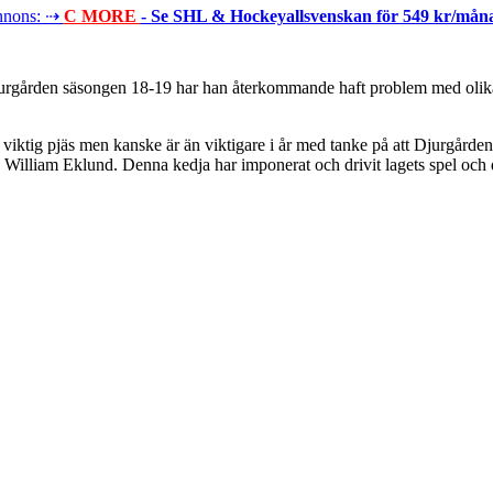
nons: ⇢
C MORE
- Se SHL & Hockeyallsvenskan för 549 kr/mån
urgården säsongen 18-19 har han återkommande haft problem med olika
viktig pjäs men kanske är än viktigare i år med tanke på att Djurgården
liam Eklund. Denna kedja har imponerat och drivit lagets spel och det 