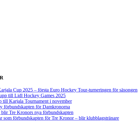
ER
arjala Cup 2025 – första Euro Hockey Tour-turneringen för säsongen
upp till Lidl Hockey Games 2025
p till Karjala Tournament i november
 ny förbundskapten för Damkronorna
blir Tre Kronors nya förbundskapten
r som förbundskapten för Tre Kronor – blir klubblagstränare