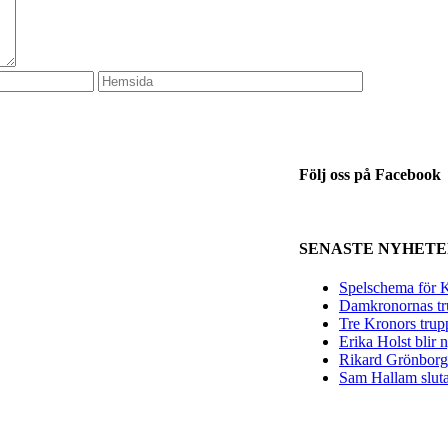
Följ oss på Facebook
SENASTE NYHET
Spelschema för K
Damkronornas tr
Tre Kronors trup
Erika Holst blir
Rikard Grönborg 
Sam Hallam sluta