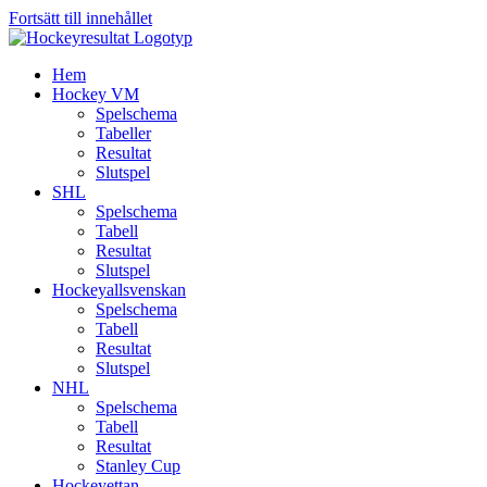
Fortsätt till innehållet
Hem
Hockey VM
Spelschema
Tabeller
Resultat
Slutspel
SHL
Spelschema
Tabell
Resultat
Slutspel
Hockeyallsvenskan
Spelschema
Tabell
Resultat
Slutspel
NHL
Spelschema
Tabell
Resultat
Stanley Cup
Hockeyettan