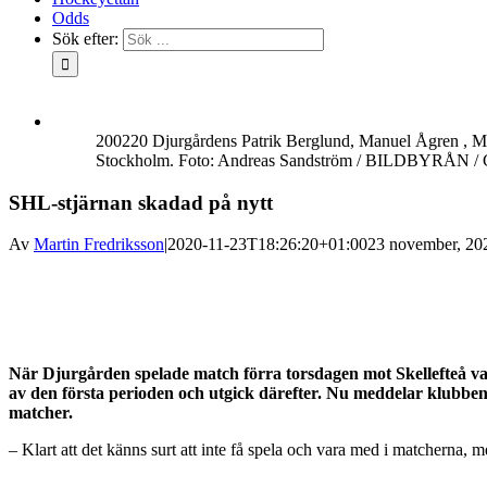
Odds
Sök efter:
200220 Djurgårdens Patrik Berglund, Manuel Ågren , Ma
Stockholm. Foto: Andreas Sandström / BILDBYRÅN / 
SHL-stjärnan skadad på nytt
Av
Martin Fredriksson
|
2020-11-23T18:26:20+01:00
23 november, 20
När Djurgården spelade match förra torsdagen mot Skellefteå va
av den första perioden och utgick därefter. Nu meddelar klubben
matcher.
– Klart att det känns surt att inte få spela och vara med i matcherna, m