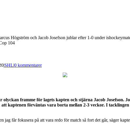
rcus Högström och Jacob Josefson jublar efter 1-0 under ishockeymat
Cop 104
20
|
SHL
|
0 kommentarer
r olyckan framme för lagets kapten och stjärna Jacob Josefson. J
 att kaptenen förväntas vara borta mellan 2-3 veckor. I tackling
en jag får fokusera på att vara redo för match så fort det går, säger kapt