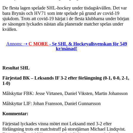
De flesta lagen spelade SHL-hockey under tisdagskvällen. Det var
bara Brynäs och HV71 som inte spelade på grund av covid-19
sjukdom. Trots att covid-19 härjat i de flesta klubbarna under början
av säsongen lyckades nästan alla planerade matcher spelas under
kvällen.
Annons: ⇢
C MORE
- Se SHL & Hockeyallsvenskan för 549
kr/månad!
Resultat SHL
Färjestad BK – Leksands IF 3-2 efter förlängning (0-1, 0-0, 2-1,
1-0)
Målskyttar FBK: Jesse Virtanen, Daniel Viksten, Martin Johansson
Målskyttar LIF: Johan Fransson, Daniel Gunnarsson
Kommentar:
Färjestad lyckades vinna mötet mot Leksand med 3-2 efter
förlängning trots ett matchstraff på storstjärnan Michael Lindqvist.