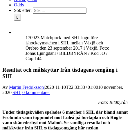
Odds
Sök efter:
170923 Matchpuck med SHL logo före
ishockeymatchen i SHL mellan Växjö och
Örebro den 23 september 2017 i Växjö. Foto:
Jonas Ljungdahl / BILDBYRÅN / Kod JO /
Cop 144
Resultat och målskyttar från tisdagens omgång i
SHL
Av
Martin Fredriksson
|
2020-11-10T22:33:33+01:00
10 november,
2020
|
SHL
|
0 kommentarer
Foto: Bildbyrån
Under tisdagskvällen spelades 6 matcher i SHL där bland annat
Frölunda vann toppmötet mot Luleå på bortaplan och Rögle
vann skånederbyt mot Malmö. Se samtliga resultat och
målskyttar från SHL:s tisdagsomgång här nedan.