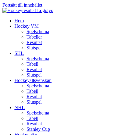
Fortsätt till innehållet
Hem
Hockey VM
Spelschema
Tabeller
Resultat
Slutspel
SHL
Spelschema
Tabell
Resultat
Slutspel
Hockeyallsvenskan
Spelschema
Tabell
Resultat
Slutspel
NHL
Spelschema
Tabell
Resultat
Stanley Cup
Hockeyettan