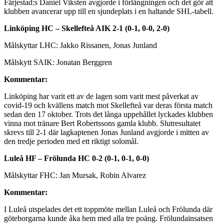
Färjestad:s Daniel Viksten avgjorde i förlängningen och det gör att
klubben avancerar upp till en sjundeplats i en haltande SHL-tabell.
Linköping HC – Skellefteå AIK 2-1 (0-1, 0-0, 2-0)
Målskyttar LHC: Jakko Rissanen, Jonas Junland
Målskytt SAIK: Jonatan Berggren
Kommentar:
Linköping har varit ett av de lagen som varit mest påverkat av
covid-19 och kvällens match mot Skellefteå var deras första match
sedan den 17 oktober. Trots det långa uppehållet lyckades klubben
vinna mot tränare Bert Robertssons gamla klubb. Slutresultatet
skrevs till 2-1 där lagkaptenen Jonas Junland avgjorde i mitten av
den tredje perioden med ett riktigt solomål.
Luleå HF – Frölunda HC 0-2 (0-1, 0-1, 0-0)
Målskyttar FHC: Jan Mursak, Robin Alvarez
Kommentar:
I Luleå utspelades det ett toppmöte mellan Luleå och Frölunda där
göteborgarna kunde åka hem med alla tre poäng. Frölundainsatsen