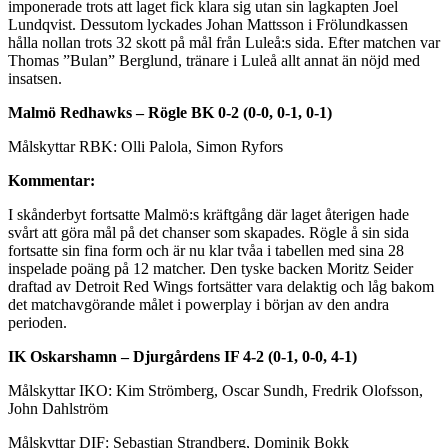
imponerade trots att laget fick klara sig utan sin lagkapten Joel
Lundqvist. Dessutom lyckades Johan Mattsson i Frölundkassen
hålla nollan trots 32 skott på mål från Luleå:s sida. Efter matchen var
Thomas ”Bulan” Berglund, tränare i Luleå allt annat än nöjd med
insatsen.
Malmö Redhawks – Rögle BK 0-2 (0-0, 0-1, 0-1)
Målskyttar RBK: Olli Palola, Simon Ryfors
Kommentar:
I skånderbyt fortsatte Malmö:s kräftgång där laget återigen hade
svårt att göra mål på det chanser som skapades. Rögle å sin sida
fortsatte sin fina form och är nu klar tvåa i tabellen med sina 28
inspelade poäng på 12 matcher. Den tyske backen Moritz Seider
draftad av Detroit Red Wings fortsätter vara delaktig och låg bakom
det matchavgörande målet i powerplay i början av den andra
perioden.
IK Oskarshamn – Djurgårdens IF 4-2 (0-1, 0-0, 4-1)
Målskyttar IKO: Kim Strömberg, Oscar Sundh, Fredrik Olofsson,
John Dahlström
Målskyttar DIF: Sebastian Strandberg, Dominik Bokk