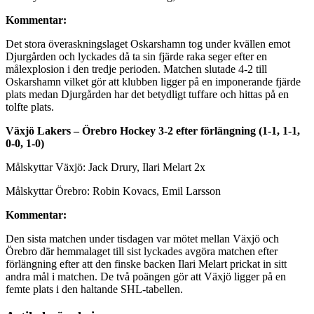
Kommentar:
Det stora överaskningslaget Oskarshamn tog under kvällen emot
Djurgården och lyckades då ta sin fjärde raka seger efter en
målexplosion i den tredje perioden. Matchen slutade 4-2 till
Oskarshamn vilket gör att klubben ligger på en imponerande fjärde
plats medan Djurgården har det betydligt tuffare och hittas på en
tolfte plats.
Växjö Lakers – Örebro Hockey 3-2 efter förlängning (1-1, 1-1,
0-0, 1-0)
Målskyttar Växjö: Jack Drury, Ilari Melart 2x
Målskyttar Örebro: Robin Kovacs, Emil Larsson
Kommentar:
Den sista matchen under tisdagen var mötet mellan Växjö och
Örebro där hemmalaget till sist lyckades avgöra matchen efter
förlängning efter att den finske backen Ilari Melart prickat in sitt
andra mål i matchen. De två poängen gör att Växjö ligger på en
femte plats i den haltande SHL-tabellen.