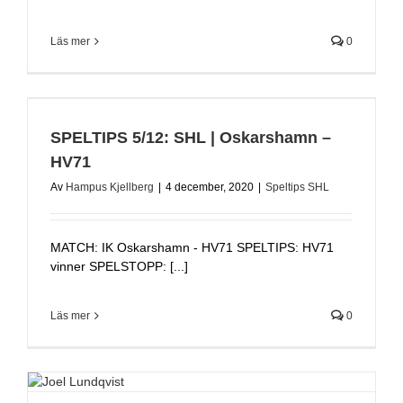
Läs mer
0
SPELTIPS 5/12: SHL | Oskarshamn –
HV71
Av
Hampus Kjellberg
|
4 december, 2020
|
Speltips SHL
MATCH: IK Oskarshamn - HV71 SPELTIPS: HV71
vinner SPELSTOPP: [...]
Läs mer
0