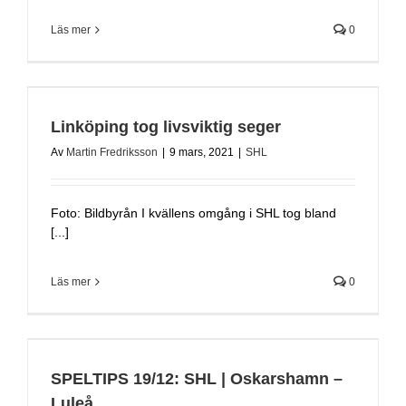
Läs mer
0
Linköping tog livsviktig seger
Av
Martin Fredriksson
|
9 mars, 2021
|
SHL
Foto: Bildbyrån I kvällens omgång i SHL tog bland
[...]
Läs mer
0
SPELTIPS 19/12: SHL | Oskarshamn –
Luleå