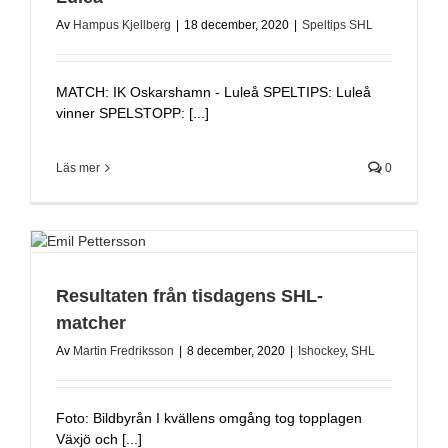
Av
Hampus Kjellberg
|
18 december, 2020
|
Speltips SHL
MATCH: IK Oskarshamn - Luleå SPELTIPS: Luleå
vinner SPELSTOPP: [...]
Läs mer
0
Resultaten från tisdagens SHL-
matcher
Av
Martin Fredriksson
|
8 december, 2020
|
Ishockey
,
SHL
Foto: Bildbyrån I kvällens omgång tog topplagen
Växjö och [...]