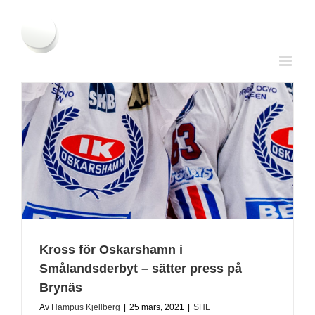
Fortsätt
till
innehållet
Kross för Oskarshamn i
Smålandsderbyt – sätter press på
Brynäs
Av
Hampus Kjellberg
|
25 mars, 2021
|
SHL