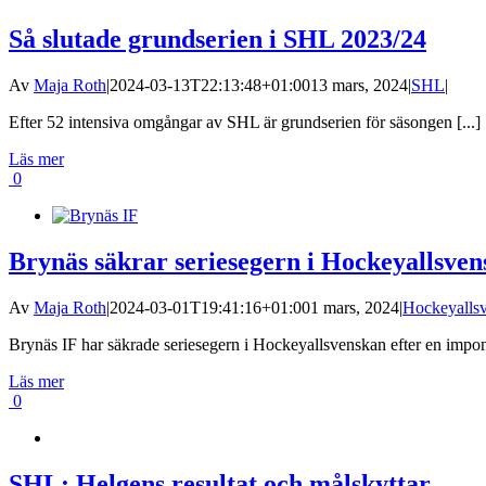
Så slutade grundserien i SHL 2023/24
Av
Maja Roth
|
2024-03-13T22:13:48+01:00
13 mars, 2024
|
SHL
|
Efter 52 intensiva omgångar av SHL är grundserien för säsongen [...]
Läs mer
0
Brynäs säkrar seriesegern i Hockeyallsve
Av
Maja Roth
|
2024-03-01T19:41:16+01:00
1 mars, 2024
|
Hockeyalls
Brynäs IF har säkrade seriesegern i Hockeyallsvenskan efter en impon
Läs mer
0
SHL: Helgens resultat och målskyttar