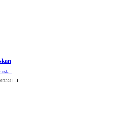
nskan
venskan
|
erande [...]