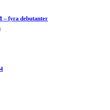
M – fyra debutanter
M
|
24