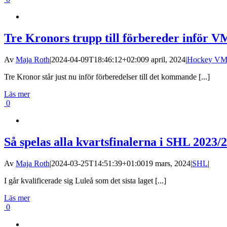
Tre Kronors trupp till förbereder inför V
Av
Maja Roth
|
2024-04-09T18:46:12+02:00
9 april, 2024
|
Hockey V
Tre Kronor står just nu inför förberedelser till det kommande [...]
Läs mer
0
Så spelas alla kvartsfinalerna i SHL 2023/
Av
Maja Roth
|
2024-03-25T14:51:39+01:00
19 mars, 2024
|
SHL
|
I går kvalificerade sig Luleå som det sista laget [...]
Läs mer
0