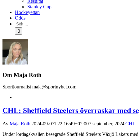
Resultat
Stanley Cup
Hockeyettan
Odds
Sök
efter:
Om
Maja Roth
Sportjournalist maja@sportnyhet.com
CHL: Sheffield Steelers överraskar med s
Av
Maja Roth
|
2024-09-07T22:16:49+02:00
7 september, 2024
|
CHL
|
Under lördagskvällen besegrade Sheffield Steelers Växjö Lakers med 3-