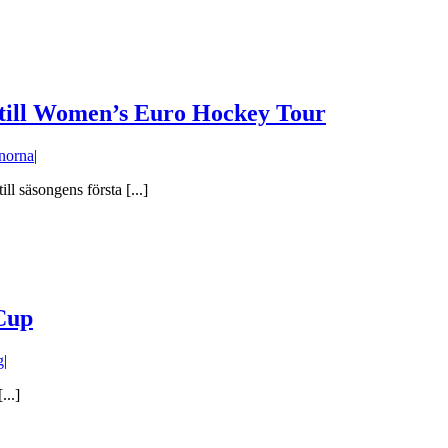
till Women’s Euro Hockey Tour
norna
|
l säsongens första [...]
Cup
g
|
..]