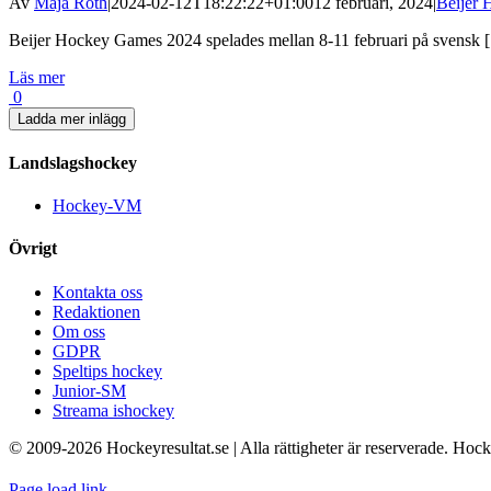
Av
Maja Roth
|
2024-02-12T18:22:22+01:00
12 februari, 2024
|
Beijer
Beijer Hockey Games 2024 spelades mellan 8-11 februari på svensk [.
Läs mer
0
Ladda mer inlägg
Landslagshockey
Hockey-VM
Övrigt
Kontakta oss
Redaktionen
Om oss
GDPR
Speltips hockey
Junior-SM
Streama ishockey
© 2009-
2026 Hockeyresultat.se | Alla rättigheter är reserverade. Hoc
Page load link