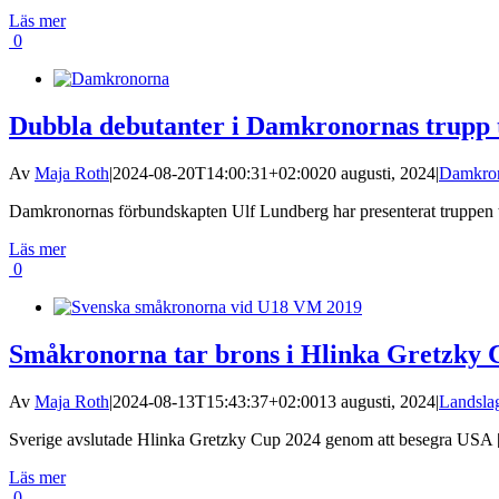
Läs mer
0
Dubbla debutanter i Damkronornas trupp 
Av
Maja Roth
|
2024-08-20T14:00:31+02:00
20 augusti, 2024
|
Damkro
Damkronornas förbundskapten Ulf Lundberg har presenterat truppen til
Läs mer
0
Småkronorna tar brons i Hlinka Gretzky 
Av
Maja Roth
|
2024-08-13T15:43:37+02:00
13 augusti, 2024
|
Landsla
Sverige avslutade Hlinka Gretzky Cup 2024 genom att besegra USA [.
Läs mer
0