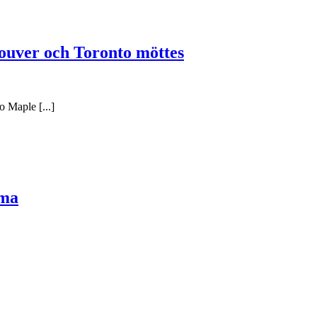
ouver och Toronto möttes
 Maple [...]
ema