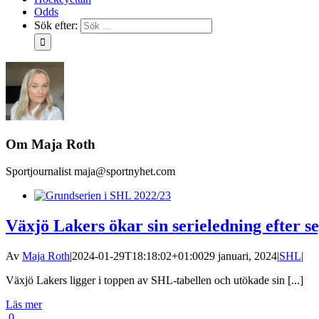
Odds
Sök efter:
Om
Maja Roth
Sportjournalist maja@sportnyhet.com
Växjö Lakers ökar sin serieledning efter
Av
Maja Roth
|
2024-01-29T18:18:02+01:00
29 januari, 2024
|
SHL
|
Växjö Lakers ligger i toppen av SHL-tabellen och utökade sin [...]
Läs mer
0