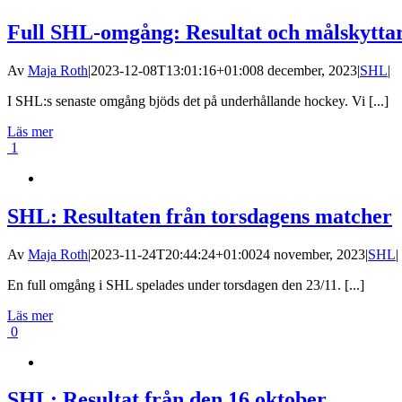
Full SHL-omgång: Resultat och målskytta
Av
Maja Roth
|
2023-12-08T13:01:16+01:00
8 december, 2023
|
SHL
|
I SHL:s senaste omgång bjöds det på underhållande hockey. Vi [...]
Läs mer
1
SHL: Resultaten från torsdagens matcher
Av
Maja Roth
|
2023-11-24T20:44:24+01:00
24 november, 2023
|
SHL
|
En full omgång i SHL spelades under torsdagen den 23/11. [...]
Läs mer
0
SHL: Resultat från den 16 oktober