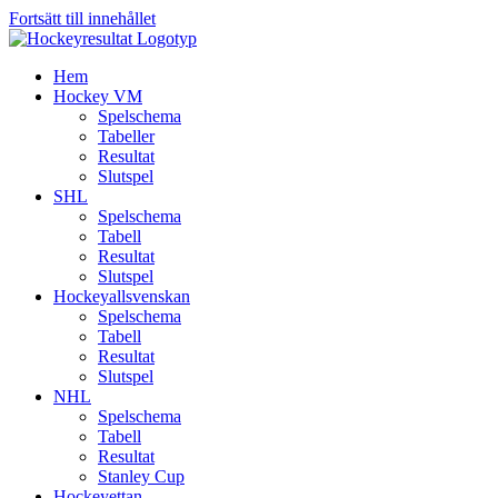
Fortsätt till innehållet
Hem
Hockey VM
Spelschema
Tabeller
Resultat
Slutspel
SHL
Spelschema
Tabell
Resultat
Slutspel
Hockeyallsvenskan
Spelschema
Tabell
Resultat
Slutspel
NHL
Spelschema
Tabell
Resultat
Stanley Cup
Hockeyettan