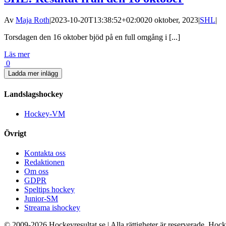
Av
Maja Roth
|
2023-10-20T13:38:52+02:00
20 oktober, 2023
|
SHL
|
Torsdagen den 16 oktober bjöd på en full omgång i [...]
Läs mer
0
Ladda mer inlägg
Landslagshockey
Hockey-VM
Övrigt
Kontakta oss
Redaktionen
Om oss
GDPR
Speltips hockey
Junior-SM
Streama ishockey
© 2009-
2026 Hockeyresultat.se | Alla rättigheter är reserverade. Hoc