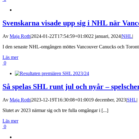
Svenskarna visade upp sig i NHL när Vanc
Av
Maja Roth
|
2024-01-22T17:54:59+01:00
22 januari, 2024
|
NHL
|
I den senaste NHL-omgången möttes Vancouver Canucks och Toronto
Läs mer
0
Så spelas SHL runt jul och nyår – spelsch
Av
Maja Roth
|
2023-12-19T16:30:08+01:00
19 december, 2023
|
SHL
|
Slutet av 2023 närmar sig och tre fulla omgångar i [...]
Läs mer
0