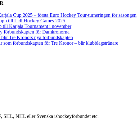
ER
arjala Cup 2025 – första Euro Hockey Tour-turneringen för säsongen
upp till Lidl Hockey Games 2025
p till Karjala Tournament i november
 ny förbundskapten för Damkronorna
blir Tre Kronors nya förbundskapten
r som förbundskapten för Tre Kronor – blir klubblagstränare
IIHF, SHL, NHL eller Svenska ishockeyförbundet etc.