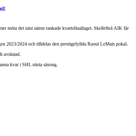
ad!
er möta det näst sämst rankade kvartsfinallaget. Skellefteå AIK får
songen 2023/2024 och tilldelas den prestigefyllda Raoul LeMats pokal.
t avslutad.
anna kvar i SHL nästa säsong.