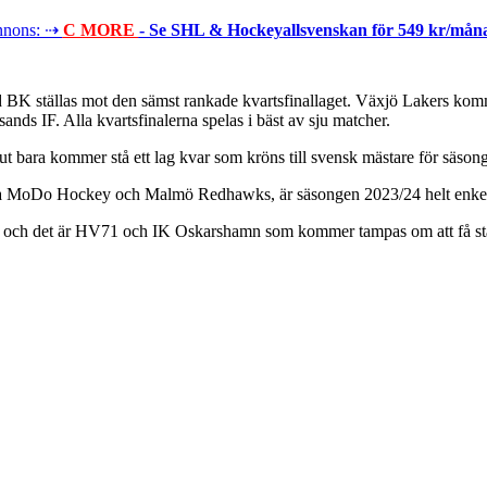
nons: ⇢
C MORE
- Se SHL & Hockeyallsvenskan för 549 kr/mån
d BK ställas mot den sämst rankade kvartsfinallaget. Växjö Lakers komm
IF. Alla kvartsfinalerna spelas i bäst av sju matcher.
l slut bara kommer stå ett lag kvar som kröns till svensk mästare för sä
säga MoDo Hockey och Malmö Redhawks, är säsongen 2023/24 helt enkel
r, och det är HV71 och IK Oskarshamn som kommer tampas om att få st