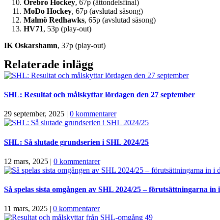
Örebro Hockey
, 67p (åttondelsfinal)
MoDo Hockey
, 67p (avslutad säsong)
Malmö Redhawks
, 65p (avslutad säsong)
HV71
, 53p (play-out)
IK Oskarshamn
, 37p (play-out)
Relaterade inlägg
SHL: Resultat och målskyttar lördagen den 27 september
29 september, 2025
|
0 kommentarer
SHL: Så slutade grundserien i SHL 2024/25
12 mars, 2025
|
0 kommentarer
Så spelas sista omgången av SHL 2024/25 – förutsättningarna in i 
11 mars, 2025
|
0 kommentarer