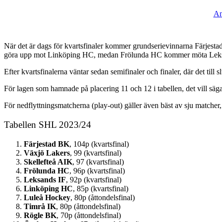
An
När det är dags för kvartsfinaler kommer grundserievinnarna Färjesta
göra upp mot Linköping HC, medan Frölunda HC kommer möta Leksands 
Efter kvartsfinalerna väntar sedan semifinaler och finaler, där det til
För lagen som hamnade på placering 11 och 12 i tabellen, det vill 
För nedflyttningsmatcherna (play-out) gäller även
bäst av sju matche
Tabellen SHL 2023/24
Färjestad BK
, 104p (kvartsfinal)
Växjö Lakers
, 99 (kvartsfinal)
Skellefteå AIK
, 97 (kvartsfinal)
Frölunda HC
, 96p (kvartsfinal)
Leksands IF
, 92p (kvartsfinal)
Linköping HC
, 85p (kvartsfinal)
Luleå Hockey
, 80p (åttondelsfinal)
Timrå IK
, 80p (åttondelsfinal)
Rögle BK
, 70p (åttondelsfinal)