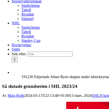
Hockeyallsvenskan
Spelschema
Tabell
Resultat
Slutspel
NHL
Spelschema
Tabell
Resultat
Stanley Cup
Hockeyettan
Odds
Sök efter:
191230 Färjestads Johan Ryno deppar under ishockeymat
Så slutade grundserien i SHL 2023/24
Av
Maja Roth
|
2024-03-13T22:13:48+01:00
13 mars, 2024
|
SHL
|
0 ko