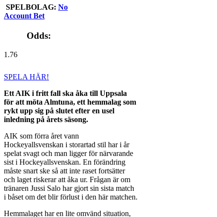
SPELBOLAG:
No
Account Bet
Odds:
1.76
SPELA HÄR!
Ett AIK i fritt fall ska åka till Uppsala
för att möta Almtuna, ett hemmalag som
rykt upp sig på slutet efter en usel
inledning på årets säsong.
AIK som förra året vann
Hockeyallsvenskan i storartad stil har i år
spelat svagt och man ligger för närvarande
sist i Hockeyallsvenskan. En förändring
måste snart ske så att inte raset fortsätter
och laget riskerar att åka ur. Frågan är om
tränaren Jussi Salo har gjort sin sista match
i båset om det blir förlust i den här matchen.
Hemmalaget har en lite omvänd situation,