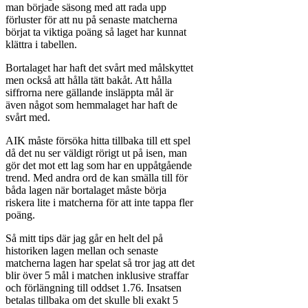
man började säsong med att rada upp
förluster för att nu på senaste matcherna
börjat ta viktiga poäng så laget har kunnat
klättra i tabellen.
Bortalaget har haft det svårt med målskyttet
men också att hålla tätt bakåt. Att hålla
siffrorna nere gällande insläppta mål är
även något som hemmalaget har haft de
svårt med.
AIK måste försöka hitta tillbaka till ett spel
då det nu ser väldigt rörigt ut på isen, man
gör det mot ett lag som har en uppåtgående
trend. Med andra ord de kan smälla till för
båda lagen när bortalaget måste börja
riskera lite i matcherna för att inte tappa fler
poäng.
Så mitt tips där jag går en helt del på
historiken lagen mellan och senaste
matcherna lagen har spelat så tror jag att det
blir över 5 mål i matchen inklusive straffar
och förlängning till oddset 1.76. Insatsen
betalas tillbaka om det skulle bli exakt 5