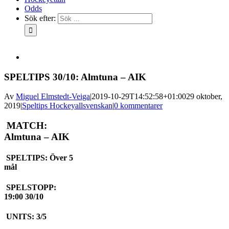
Odds
Sök efter:
SPELTIPS 30/10: Almtuna – AIK
Av
Miguel Elmstedt-Veiga
|
2019-10-29T14:52:58+01:00
29 oktober,
2019
|
Speltips Hockeyallsvenskan
|
0 kommentarer
MATCH:
Almtuna – AIK
SPELTIPS:
Över 5
mål
SPELSTOPP:
19:00 30/10
UNITS:
3/5