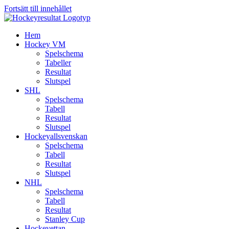
Fortsätt till innehållet
Hem
Hockey VM
Spelschema
Tabeller
Resultat
Slutspel
SHL
Spelschema
Tabell
Resultat
Slutspel
Hockeyallsvenskan
Spelschema
Tabell
Resultat
Slutspel
NHL
Spelschema
Tabell
Resultat
Stanley Cup
Hockeyettan