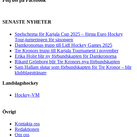
Följ oss på Facebook
SENASTE NYHETER
Spelschema för Karjala Cup 2025 – första Euro Hockey
Tour-turneringen för säsongen
Damkronornas trupp till Lidl Hockey Games 2025
Tre Kronors trupp till Karjala Tournament i november
Erika Holst blir ny förbundskapten för Damkronorna
Rikard Grönborg blir Tre Kronors nya förbundskapten
Sam Hallam slutar som förbundskapten för Tre Kronor – blir
klubblagstränare
Landslagshockey
Hockey-VM
Övrigt
Kontakta oss
Redaktionen
Om oss