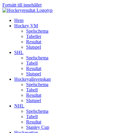
Fortsätt till innehållet
Hem
Hockey VM
Spelschema
Tabeller
Resultat
Slutspel
SHL
Spelschema
Tabell
Resultat
Slutspel
Hockeyallsvenskan
Spelschema
Tabell
Resultat
Slutspel
NHL
Spelschema
Tabell
Resultat
Stanley Cup
Hockeyettan