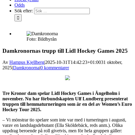
Odds
Sök efter:
Foto: Bildbyrån
Damkronornas trupp till Lidl Hockey Games 2025
Av
Hampus Kjellberg
|
2025-10-31T14:42:23+01:00
31 oktober,
2025
|
Damkronorna
|
0 kommentarer
Tre Kronor dam spelar Lidl Hockey Games i Ängelholm i
november. Nu har förbundskapten Ulf Lundberg presenterat
truppen till hemmaturneringen som är en del av Women’s Euro
Hockey Tour 2025.
– Vi mönstrar tio spelare som inte var med i turneringen i augusti,
varav en landslagsdebutant (Ella Sköldebäck, reds anm.). Olika
uppdrag beroende på roll givetvis, men för hela gruppen gäller: