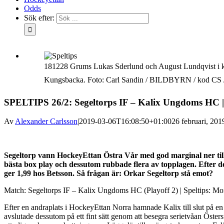
Odds
Sök efter:
181228 Grums Lukas Sderlund och August Lundqvist i 
Kungsbacka. Foto: Carl Sandin / BILDBYRN / kod CS
SPELTIPS 26/2: Segeltorps IF – Kalix Ungdoms HC | K
Av
Alexander Carlsson
|
2019-03-06T16:08:50+01:00
26 februari, 201
Segeltorp vann HockeyEttan Östra Vår med god marginal ner till t
bästa box play och dessutom rubbade flera av topplagen. Efter det
ger 1,99 hos Betsson. Så frågan är: Orkar Segeltorp stå emot?
Match: Segeltorps IF – Kalix Ungdoms HC (Playoff 2) | Speltips: Mone
Efter en andraplats i HockeyEttan Norra hamnade Kalix till slut på en
avslutade dessutom på ett fint sätt genom att besegra serietvåan Östersu