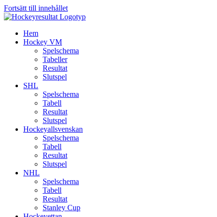
Fortsätt till innehållet
Hem
Hockey VM
Spelschema
Tabeller
Resultat
Slutspel
SHL
Spelschema
Tabell
Resultat
Slutspel
Hockeyallsvenskan
Spelschema
Tabell
Resultat
Slutspel
NHL
Spelschema
Tabell
Resultat
Stanley Cup
Hockeyettan