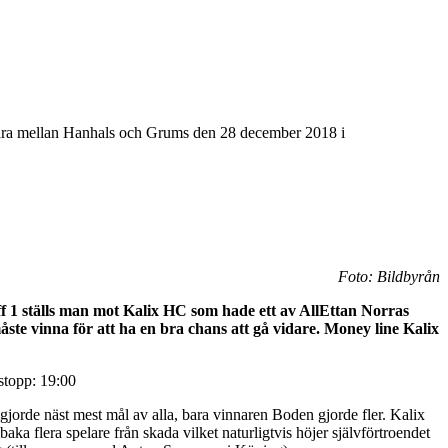
dra mellan Hanhals och Grums den 28 december 2018 i
Foto: Bildbyrån
ff 1 ställs man mot Kalix HC som hade ett av AllEttan Norras
åste vinna för att ha en bra chans att gå vidare. Money line Kalix
stopp: 19:00
gjorde näst mest mål av alla, bara vinnaren Boden gjorde fler. Kalix
aka flera spelare från skada vilket naturligtvis höjer självförtroendet