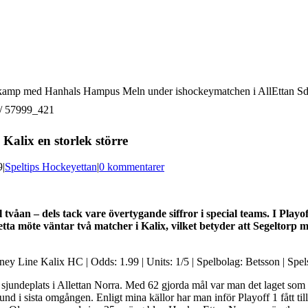
kamp med Hanhals Hampus Meln under ishockeymatchen i AllEttan S
 / 57999_421
alix en storlek större
9
|
Speltips Hockeyettan
|
0 kommentarer
våan – dels tack vare övertygande siffror i special teams. I Playo
ta möte väntar två matcher i Kalix, vilket betyder att Segeltorp m
y Line Kalix HC | Odds: 1.99 | Units: 1/5 | Spelbolag: Betsson | Spel
 sjundeplats i Allettan Norra. Med 62 gjorda mål var man det laget som 
nd i sista omgången. Enligt mina källor har man inför Playoff 1 fått tillb