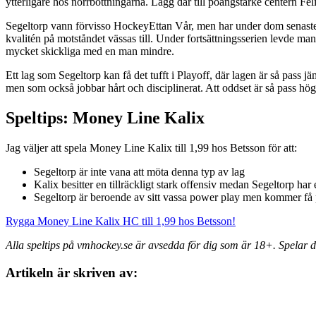
ytterligare hos norrbottningarna. Lägg där till poängstarke center
Segeltorp vann förvisso HockeyEttan Vår, men har under dom senaste m
kvalitén på motståndet vässas till. Under fortsättningsserien levde ma
mycket skickliga med en man mindre.
Ett lag som Segeltorp kan få det tufft i Playoff, där lagen är så pass j
men som också jobbar hårt och disciplinerat. Att oddset är så pass hög
Speltips: Money Line Kalix
Jag väljer att spela Money Line Kalix till 1,99 hos Betsson för att:
Segeltorp är inte vana att möta denna typ av lag
Kalix besitter en tillräckligt stark offensiv medan Segeltorp har
Segeltorp är beroende av sitt vassa power play men kommer få 
Rygga Money Line Kalix HC till 1,99 hos Betsson!
Alla speltips
på vmhockey.se är avsedda för dig som är 18+. Spelar d
Artikeln är skriven av: