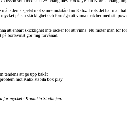
n Felix Olsson som med sina 25 poäng blev HockeyEttan Norras poängku
ånaderna spelat mot sämre motstånd än Kalix. Trots det har man haft te
n mycket på sin skicklighet och förmåga att vinna matcher med sitt powe
ämna att enbart skicklighet inte räcker för att vinna. Nu möter man för f
t på bortavinst gör mig förvånad.
 en tendens att ge upp bakåt
problem mot Kalix stabila box play
u för mycket? Kontakta Stödlinjen.