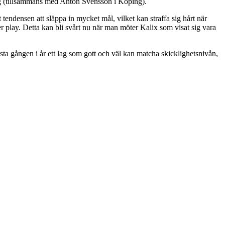
ng (tillsammans med Anton Svensson i Köping).
ndensen att släppa in mycket mål, vilket kan straffa sig hårt när
r play. Detta kan bli svårt nu när man möter Kalix som visat sig vara
örsta gången i år ett lag som gott och väl kan matcha skicklighetsnivån,