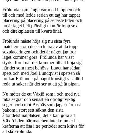
Frölunda som länge var med i toppen och
till och med ledde serien ett tag har tappat
placering på placering på senaste tiden och
nu är laget helt plötsligt utanför topp sex
och direktplatsen till kvartsfinal.
Frölunda måste höja sig nu sista fyra
matcherna om de ska klara av att ta topp
sexplaceringen och det är något jag tror
laget kommer göra. Frölunda har visat
styrka förut när det kommer till att höja sig
när det som mest behövs. Laget har sådan
spets och med Joel Lundqvist i spetsen så
brukar Frölunda på något konstigt vis alltid
reda ut saker när det ser ut att gå åt pipan.
Nu möter de ett Växjö som i och med två
raka segrar och senast en otroligt viktig
seger borta mot Brynäs som jagar närmast
bakom i stort sett säkrat den sista
åttondelsfinalplatsen, detta kan göra att
Växjö i den här matchen inte kommer ha
krafterna att ösa i tre perioder som krävs för
att slå Frölunda.