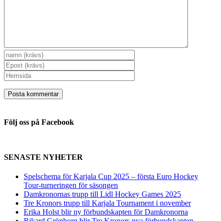
Följ oss på Facebook
SENASTE NYHETER
Spelschema för Karjala Cup 2025 – första Euro Hockey
Tour-turneringen för säsongen
Damkronornas trupp till Lidl Hockey Games 2025
Tre Kronors trupp till Karjala Tournament i november
Erika Holst blir ny förbundskapten för Damkronorna
Rikard Grönborg blir Tre Kronors nya förbundskapten