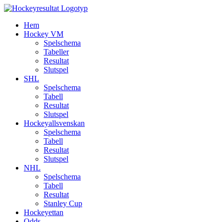
Fortsätt
till
Hem
innehållet
Hockey VM
Spelschema
Tabeller
Resultat
Slutspel
SHL
Spelschema
Tabell
Resultat
Slutspel
Hockeyallsvenskan
Spelschema
Tabell
Resultat
Slutspel
NHL
Spelschema
Tabell
Resultat
Stanley Cup
Hockeyettan
Odds