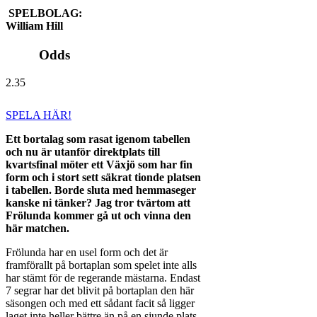
SPELBOLAG:
William Hill
Odds
2.35
SPELA HÄR!
Ett bortalag som rasat igenom tabellen
och nu är utanför direktplats till
kvartsfinal möter ett Växjö som har fin
form och i stort sett säkrat tionde platsen
i tabellen. Borde sluta med hemmaseger
kanske ni tänker? Jag tror tvärtom att
Frölunda kommer gå ut och vinna den
här matchen.
Frölunda har en usel form och det är
framförallt på bortaplan som spelet inte alls
har stämt för de regerande mästarna. Endast
7 segrar har det blivit på bortaplan den här
säsongen och med ett sådant facit så ligger
laget inte heller bättre än på en sjunde plats.