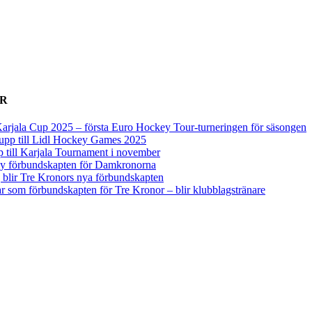
ER
arjala Cup 2025 – första Euro Hockey Tour-turneringen för säsongen
upp till Lidl Hockey Games 2025
p till Karjala Tournament i november
 ny förbundskapten för Damkronorna
blir Tre Kronors nya förbundskapten
r som förbundskapten för Tre Kronor – blir klubblagstränare