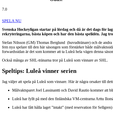
7.0
SPELA NU
Svenska Hockeyligan startar på lördag och då är det dags för lage
rekryteringarna, bästa köpen och har den bästa spelidén. Jag tro
Stefan Nilsson (GM) Thomas Berglund (huvudtränare) och de andra le
fem nya spelare till den här säsongen som förstärker både målvaktssid
forwardssidan är det som kommer att ta Luleå hela vägen denna säson
Också många av SHL-tränarna tror på Luleå som vinnare av SHL.
Speltips: Luleå vinner serien
Jag väljer att spela på Luleå som vinnare. Här är några orsaker till dett
Målvaktsparet Joel Lassinantti och David Rautio kommer att bli
Luleå har fyllt på med den finländska VM-centrarna Arttu Ilom
Luleå har fått hålla laget ”intakt” (med reservation för Sellgren)