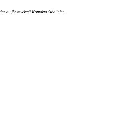
lar du för mycket? Kontakta Stödlinjen.