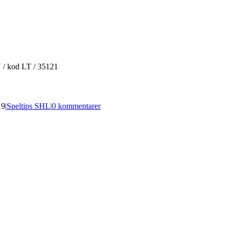
kod LT / 35121
19
|
Speltips SHL
|
0 kommentarer