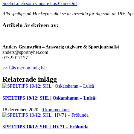
Spela Luleå som vinnare hos ComeOn!
Alla speltips
på Hockeyresultat.se är avsedda för dig som är 18+. Spe
Artikeln är skriven av:
A
nders Granström – Ansvarig utgivare & Sportjournalist
anders@sportnyhet.com
073-9917157
>> Läs mer om mig här
Relaterade inlägg
SPELTIPS 19/12: SHL | Oskarshamn – Luleå
18 december, 2020
|
0 kommentarer
SPELTIPS 10/12: SHL | HV71 – Frölunda