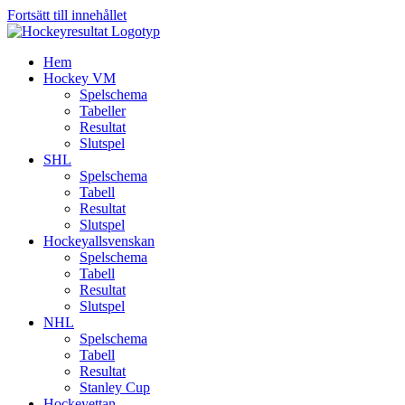
Fortsätt till innehållet
Hem
Hockey VM
Spelschema
Tabeller
Resultat
Slutspel
SHL
Spelschema
Tabell
Resultat
Slutspel
Hockeyallsvenskan
Spelschema
Tabell
Resultat
Slutspel
NHL
Spelschema
Tabell
Resultat
Stanley Cup
Hockeyettan