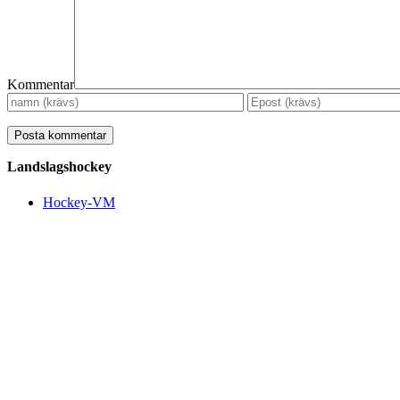
Kommentar
Landslagshockey
Hockey-VM