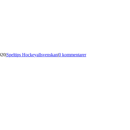
020
|
Speltips Hockeyallsvenskan
|
0 kommentarer