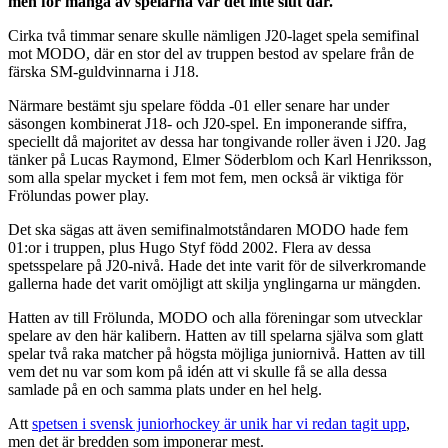
men för många av spelarna var det inte slut där.
Cirka två timmar senare skulle nämligen J20-laget spela semifinal
mot MODO, där en stor del av truppen bestod av spelare från de
färska SM-guldvinnarna i J18.
Närmare bestämt sju spelare födda -01 eller senare har under
säsongen kombinerat J18- och J20-spel. En imponerande siffra,
speciellt då majoritet av dessa har tongivande roller även i J20. Jag
tänker på Lucas Raymond, Elmer Söderblom och Karl Henriksson,
som alla spelar mycket i fem mot fem, men också är viktiga för
Frölundas power play.
Det ska sägas att även semifinalmotståndaren MODO hade fem
01:or i truppen, plus Hugo Styf född 2002. Flera av dessa
spetsspelare på J20-nivå. Hade det inte varit för de silverkromande
gallerna hade det varit omöjligt att skilja ynglingarna ur mängden.
Hatten av till Frölunda, MODO och alla föreningar som utvecklar
spelare av den här kalibern. Hatten av till spelarna själva som glatt
spelar två raka matcher på högsta möjliga juniornivå. Hatten av till
vem det nu var som kom på idén att vi skulle få se alla dessa
samlade på en och samma plats under en hel helg.
Att
spetsen i svensk juniorhockey är unik har vi redan tagit upp
,
men det är bredden som imponerar mest.