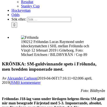
Resultat
Stanley Cup
Hockeyettan
Odds
Sök efter:
190212 Frölundas Lucas Raymond under
ishockeymatchen i SHL mellan Frölunda och
Växjö 12 februari 2019 i Göteborg. Foto:
Michael Erichsen / BILDBYRÅN / Cop 89
KRÖNIKA: SM-guldvinnande spets i Frölunda,
men bredden imponerade mest.
Av
Alexander Carlsson
|
2019-04-06T17:16:11+02:00
6 april,
2019
|
JSM
|
0 kommentarer
Foto: Bildbyrån
Frölundas J18-lag vann under lördagen helgens första SM-guld
när man besegrade Färjestad med 5-3. Imponerande, absolut,