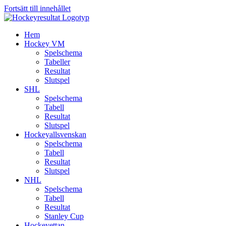
Fortsätt till innehållet
Hem
Hockey VM
Spelschema
Tabeller
Resultat
Slutspel
SHL
Spelschema
Tabell
Resultat
Slutspel
Hockeyallsvenskan
Spelschema
Tabell
Resultat
Slutspel
NHL
Spelschema
Tabell
Resultat
Stanley Cup
Hockeyettan