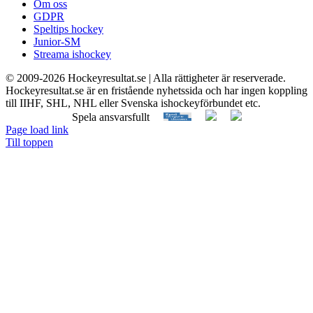
Om oss
GDPR
Speltips hockey
Junior-SM
Streama ishockey
© 2009-
2026 Hockeyresultat.se | Alla rättigheter är reserverade.
Hockeyresultat.se är en fristående nyhetssida och har ingen koppling
till IIHF, SHL, NHL eller Svenska ishockeyförbundet etc.
Spela ansvarsfullt
Page load link
Till toppen