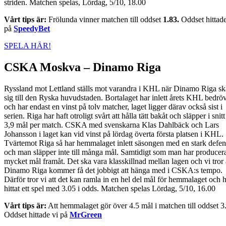
striden. Matchen spelas, Lördag, 5/10, 18.00
Vårt tips är:
Frölunda vinner matchen till oddset
1.83.
Oddset hittade
på
SpeedyBet
SPELA HÄR!
CSKA Moskva – Dinamo Riga
Ryssland mot Lettland ställs mot varandra i KHL när Dinamo Riga sk
sig till den Ryska huvudstaden. Bortalaget har inlett årets KHL bedröv
och har endast en vinst på tolv matcher, laget ligger därav också sist i
serien. Riga har haft otroligt svårt att hålla tätt bakåt och släpper i snitt
3,9 mål per match. CSKA med svenskarna Klas Dahlbäck och Lars
Johansson i laget kan vid vinst på lördag överta första platsen i KHL.
Tvärtemot Riga så har hemmalaget inlett säsongen med en stark defen
och man släpper inte till många mål. Samtidigt som man har producer
mycket mål framåt. Det ska vara klasskillnad mellan lagen och vi tror 
Dinamo Riga kommer få det jobbigt att hänga med i CSKA:s tempo.
Därför tror vi att det kan ramla in en hel del mål för hemmalaget och 
hittat ett spel med 3.05 i odds. Matchen spelas Lördag, 5/10, 16.00
Vårt tips är:
Att hemmalaget gör över 4.5 mål i matchen till oddset 3.
Oddset hittade vi på
MrGreen