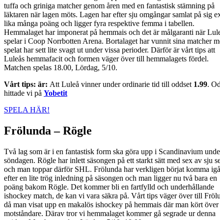
tuffa och griniga matcher genom åren med en fantastisk stämning på
läktaren när lagen möts. Lagen har efter sju omgångar samlat på sig e
lika många poäng och ligger fyra respektive femma i tabellen.
Hemmalaget har imponerat på hemmais och det är målgaranti när Lul
spelar i Coop Norrbotten Arena. Bortalaget har vunnit sina matcher 
spelat har sett lite svagt ut under vissa perioder. Därför är vårt tips att
Luleås hemmafacit och formen väger över till hemmalagets fördel.
Matchen spelas 18.00, Lördag, 5/10.
Vårt tips: är:
Att Luleå vinner under ordinarie tid till oddset
1.99
. O
hittade vi på
Yobetit
SPELA HÄR!
Frölunda – Rögle
Två lag som är i en fantastisk form ska göra upp i Scandinavium unde
söndagen. Rögle har inlett säsongen på ett starkt sätt med sex av sju s
och man toppar därför SHL. Frölunda har verkligen börjat komma ig
efter en lite trög inledning på säsongen och man ligger nu två bara en
poäng bakom Rögle. Det kommer bli en fartfylld och underhållande
ishockey match, de kan vi vara säkra på. Vårt tips väger över till Frö
då man visat upp en makalös ishockey på hemmais där man kört över
motståndare. Därav tror vi hemmalaget kommer gå segrade ur denna