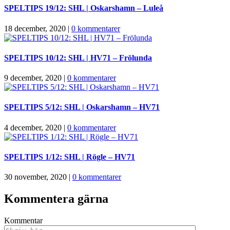
SPELTIPS 19/12: SHL | Oskarshamn – Luleå
18 december, 2020
|
0 kommentarer
SPELTIPS 10/12: SHL | HV71 – Frölunda
9 december, 2020
|
0 kommentarer
SPELTIPS 5/12: SHL | Oskarshamn – HV71
4 december, 2020
|
0 kommentarer
SPELTIPS 1/12: SHL | Rögle – HV71
30 november, 2020
|
0 kommentarer
Kommentera gärna
Kommentar