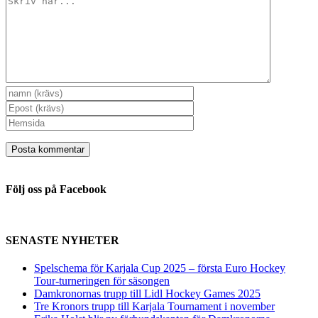
Följ oss på Facebook
SENASTE NYHETER
Spelschema för Karjala Cup 2025 – första Euro Hockey
Tour-turneringen för säsongen
Damkronornas trupp till Lidl Hockey Games 2025
Tre Kronors trupp till Karjala Tournament i november