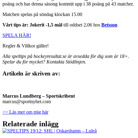
poäng och har denna säsong kommit upp i 38 poäng på 43 matcher.
Matchen spelas på söndag klockan 15.00
Vårt tips är:
Jokerit -1,5 mål
till oddset 2,06 hos
Betsson
SPELA HÄR!
Regler & Villkor gäller!
Alla speltips
på hockeyresultat.se är avsedda för dig som är 18+.
Spelar du för mycket? Kontakta Stödlinjen.
Artikeln är skriven av:
Marcus Lundberg
– Sportskribent
marcus@sportnyhet.com
>> Läs mer om mig här
Relaterade inlägg