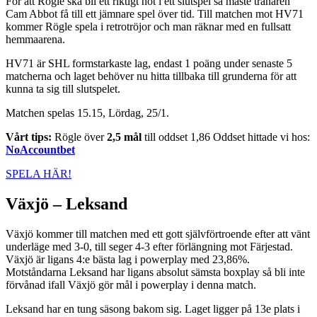
För att Rögle ska bli ett riktigt hot i ett slutspel så måste tränaren
Cam Abbot få till ett jämnare spel över tid. Till matchen mot HV71
kommer Rögle spela i retrotröjor och man räknar med en fullsatt
hemmaarena.
HV71 är SHL formstarkaste lag, endast 1 poäng under senaste 5
matcherna och laget behöver nu hitta tillbaka till grunderna för att
kunna ta sig till slutspelet.
Matchen spelas 15.15, Lördag, 25/1.
Vårt tips:
Rögle över
2,5 mål
till oddset 1,86 Oddset hittade vi hos:
NoAccountbet
SPELA HÄR!
Växjö – Leksand
Växjö kommer till matchen med ett gott självförtroende efter att vänt
underläge med 3-0, till seger 4-3 efter förlängning mot Färjestad.
Växjö är ligans 4:e bästa lag i powerplay med 23,86%.
Motståndarna Leksand har ligans absolut sämsta boxplay så bli inte
förvånad ifall Växjö gör mål i powerplay i denna match.
Leksand har en tung säsong bakom sig. Laget ligger på 13e plats i