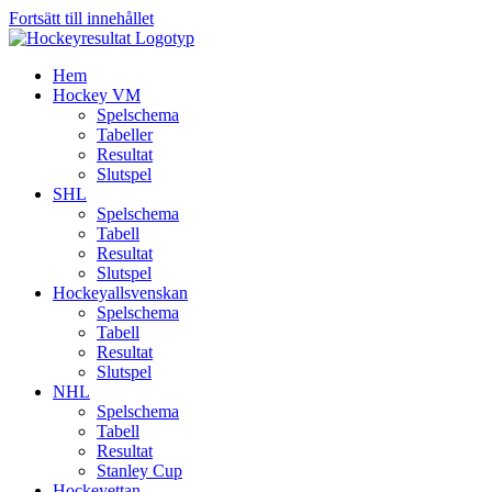
Fortsätt till innehållet
Hem
Hockey VM
Spelschema
Tabeller
Resultat
Slutspel
SHL
Spelschema
Tabell
Resultat
Slutspel
Hockeyallsvenskan
Spelschema
Tabell
Resultat
Slutspel
NHL
Spelschema
Tabell
Resultat
Stanley Cup
Hockeyettan