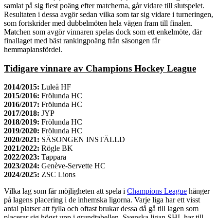
samlat på sig flest poäng efter matcherna, går vidare till slutspelet.
Resultaten i dessa avgör sedan vilka som tar sig vidare i turneringen,
som fortskrider med dubbelmöten hela vägen fram till finalen.
Matchen som avgör vinnaren spelas dock som ett enkelmöte, där
finallaget med bäst rankingpoäng från säsongen får
hemmaplansfördel.
Tidigare vinnare av Champions Hockey League
2014/2015:
Luleå HF
2015/2016:
Frölunda HC
2016/2017:
Frölunda HC
2017/2018:
JYP
2018/2019:
Frölunda HC
2019/2020:
Frölunda HC
2020/2021:
SÄSONGEN INSTÄLLD
2021/2022:
Rögle BK
2022/2023:
Tappara
2023/2024:
Genève-Servette HC
2024/2025:
ZSC Lions
Vilka lag som får möjligheten att spela i
Champions League
hänger
på lagens placering i de inhemska ligorna. Varje liga har ett visst
antal platser att fylla och oftast brukar dessa då gå till lagen som
placerar sig högst upp i grundtabellen. Svenska ligan SHL har till