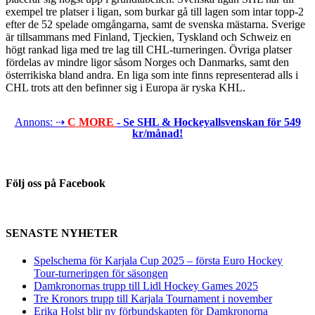
exempel tre platser i ligan, som burkar gå till lagen som intar topp-2
efter de 52 spelade omgångarna, samt de svenska mästarna. Sverige
är tillsammans med Finland, Tjeckien, Tyskland och Schweiz en
högt rankad liga med tre lag till CHL-turneringen. Övriga platser
fördelas av mindre ligor såsom Norges och Danmarks, samt den
österrikiska bland andra. En liga som inte finns representerad alls i
CHL trots att den befinner sig i Europa är ryska KHL.
Annons: ⇢
C MORE
- Se SHL & Hockeyallsvenskan för 549
kr/månad!
Följ oss på Facebook
SENASTE NYHETER
Spelschema för Karjala Cup 2025 – första Euro Hockey
Tour-turneringen för säsongen
Damkronornas trupp till Lidl Hockey Games 2025
Tre Kronors trupp till Karjala Tournament i november
Erika Holst blir ny förbundskapten för Damkronorna