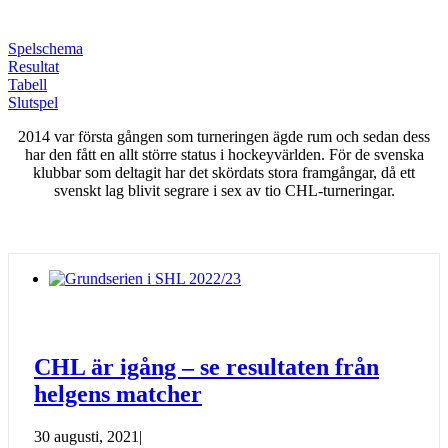
Följ CHL på länkarna nedan
Spelschema
Resultat
Tabell
Slutspel
2014 var första gången som turneringen ägde rum och sedan dess
har den fått en allt större status i hockeyvärlden. För de svenska
klubbar som deltagit har det skördats stora framgångar, då ett
svenskt lag blivit segrare i sex av tio CHL-turneringar.
Senaste nytt från CHL
CHL är igång – se resultaten från
helgens matcher
30 augusti, 2021
|