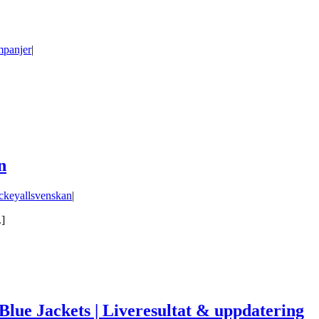
panjer
|
n
keyallsvenskan
|
.]
lue Jackets | Liveresultat & uppdatering