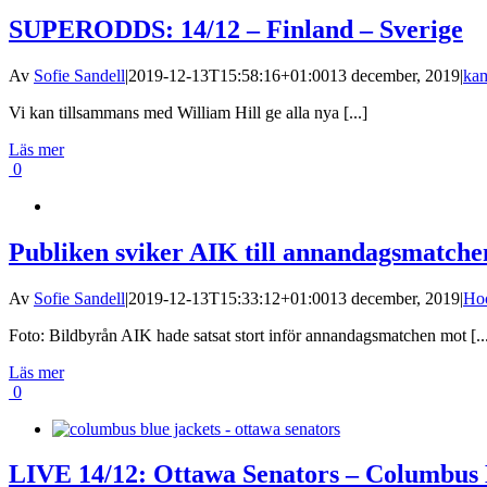
SUPERODDS: 14/12 – Finland – Sverige
Av
Sofie Sandell
|
2019-12-13T15:58:16+01:00
13 december, 2019
|
kam
Vi kan tillsammans med William Hill ge alla nya [...]
Läs mer
0
Publiken sviker AIK till annandagsmatche
Av
Sofie Sandell
|
2019-12-13T15:33:12+01:00
13 december, 2019
|
Hoc
Foto: Bildbyrån AIK hade satsat stort inför annandagsmatchen mot [..
Läs mer
0
LIVE 14/12: Ottawa Senators – Columbus B