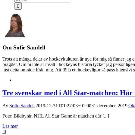
efter:
Om
Sofie Sandell
Trots att många delar av hockeykulturen är nya för mig så finner jag 
bragder. Om ni inte är insatt i hockeyns historia tycker jag personlige
just detta område ifrån mig. Att följa ett hockeyligor så pass intensivt
E-
post
Tre svenskar med i All Star-matchen: Här ä
Av
Sofie Sandell
|
2019-12-31T01:27:03+01:00
31 december, 2019
|
Oka
Foto: Bildbyrån NHL All Star Game är matchen där [...]
Läs mer
0