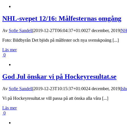
NHL-svepet 12/16: Målfesternas omgång
Av
Sofie Sandell
|
2019-12-27T06:04:37+01:00
27 december, 2019
|
N
Foto: Bildbyrån Det bjöds på målfester och nya svenskpoäng [...]
Läs mer
0
God Jul önskar vi på Hockeyresultat.se
Av
Sofie Sandell
|
2019-12-23T10:15:37+01:00
24 december, 2019
|
Ish
Vi på Hockeyresultat.se vill passa på att önska alla våra [...]
Läs mer
0