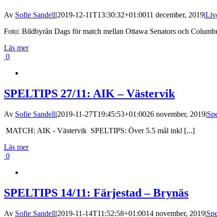
Av
Sofie Sandell
|
2019-12-11T13:30:32+01:00
11 december, 2019
|
Liv
Foto: Bildbyrån Dags för match mellan Ottawa Senators och Columbus
Läs mer
0
SPELTIPS 27/11: AIK – Västervik
Av
Sofie Sandell
|
2019-11-27T19:45:53+01:00
26 november, 2019
|
Spe
MATCH: AIK - Västervik SPELTIPS: Över 5.5 mål inkl [...]
Läs mer
0
SPELTIPS 14/11: Färjestad – Brynäs
Av
Sofie Sandell
|
2019-11-14T11:52:58+01:00
14 november, 2019
|
Spe