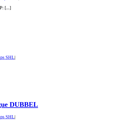
 [...]
tips SHL
|
ague DUBBEL
tips SHL
|