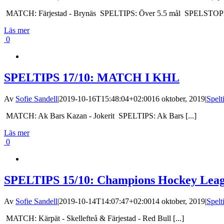
MATCH: Färjestad - Brynäs SPELTIPS: Över 5.5 mål SPELSTOPP:
Läs mer
0
SPELTIPS 17/10: MATCH I KHL
Av
Sofie Sandell
|
2019-10-16T15:48:04+02:00
16 oktober, 2019
|
Spel
MATCH: Ak Bars Kazan - Jokerit SPELTIPS: Ak Bars [...]
Läs mer
0
SPELTIPS 15/10: Champions Hockey Le
Av
Sofie Sandell
|
2019-10-14T14:07:47+02:00
14 oktober, 2019
|
Spel
MATCH: Kärpät - Skellefteå & Färjestad - Red Bull [...]