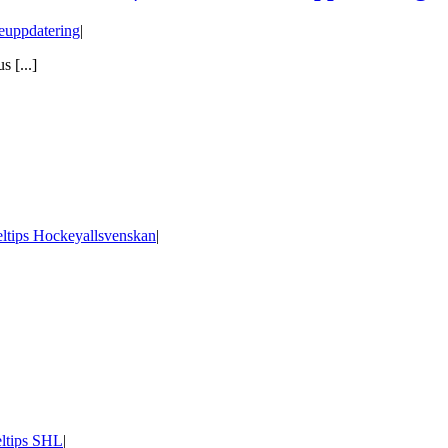
euppdatering
|
 [...]
ltips Hockeyallsvenskan
|
ltips SHL
|