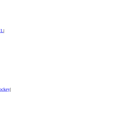
HL
|
ockey
|