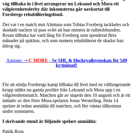
väg tillbaka in i livet arrangerar nu Leksand och Mora ett
välgörenhetsderby där inkomsterna går oavkortat till
Forsbergs rehabiliteringsfond.
Det var i en match mot Almtuna som Tobias Forsberg tacklades och
skadade nacken så pass svårt att han numera är rullstolsbunden.
Resan tillbaka har varit lång för Forsberg som spenderat flera
månader på sjukhus, och som numera rehabiliterar de skador han
ådrog sig.
Annons: ⇢
C MORE
- Se SHL & Hockeyallsvenskan för 549
kr/månad!
För att stödja Forsbergs kamp tillbaka till livet med en välfungerande
kropp ställer nu gamla profiler från Leksand och Mora upp i en
välgörenhetsmatch. Matchen går av stapeln den 10 augusti och är ett
initiativ av den förre Mora-spelaren Jonas Westerling. Hela 14
spelare är redan anmälda till matchen, och fler väntas tillkomma
under sommaren.
I skrivande stund är följande spelare anmälda:
Patrik Ross