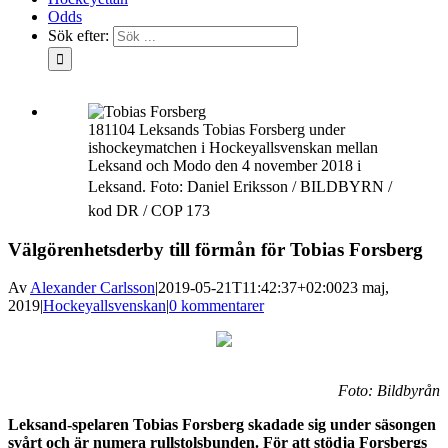
Odds
Sök efter:
181104 Leksands Tobias Forsberg under
ishockeymatchen i Hockeyallsvenskan mellan
Leksand och Modo den 4 november 2018 i
Leksand. Foto: Daniel Eriksson / BILDBYRN /
kod DR / COP 173
Välgörenhetsderby till förmån för Tobias Forsberg
Av
Alexander Carlsson
|
2019-05-21T11:42:37+02:00
23 maj,
2019
|
Hockeyallsvenskan
|
0 kommentarer
Foto: Bildbyrån
Leksand-spelaren Tobias Forsberg skadade sig under säsongen
svårt och är numera rullstolsbunden. För att stödja Forsbergs