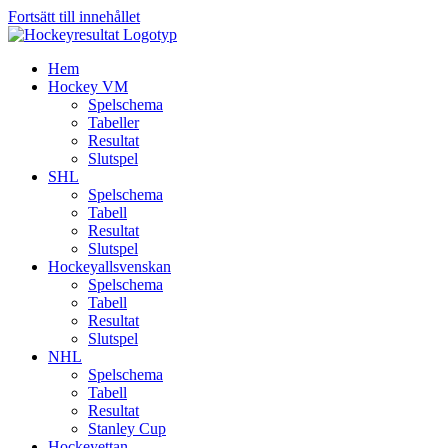
Fortsätt till innehållet
Hem
Hockey VM
Spelschema
Tabeller
Resultat
Slutspel
SHL
Spelschema
Tabell
Resultat
Slutspel
Hockeyallsvenskan
Spelschema
Tabell
Resultat
Slutspel
NHL
Spelschema
Tabell
Resultat
Stanley Cup
Hockeyettan