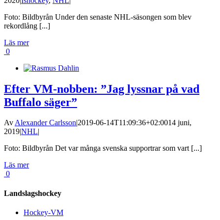
2020
|
Ishockey
,
NHL
|
Foto: Bildbyrån Under den senaste NHL-säsongen som blev
rekordlång [...]
Läs mer
0
Efter VM-nobben: ”Jag lyssnar på vad
Buffalo säger”
Av
Alexander Carlsson
|
2019-06-14T11:09:36+02:00
14 juni,
2019
|
NHL
|
Foto: Bildbyrån Det var många svenska supportrar som vart [...]
Läs mer
0
Landslagshockey
Hockey-VM