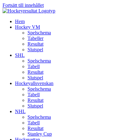
Fortsätt till innehållet
Hem
Hockey VM
Spelschema
Tabeller
Resultat
Slutspel
SHL
Spelschema
Tabell
Resultat
Slutspel
Hockeyallsvenskan
Spelschema
Tabell
Resultat
Slutspel
NHL
Spelschema
Tabell
Resultat
Stanley Cup
Hockeyettan