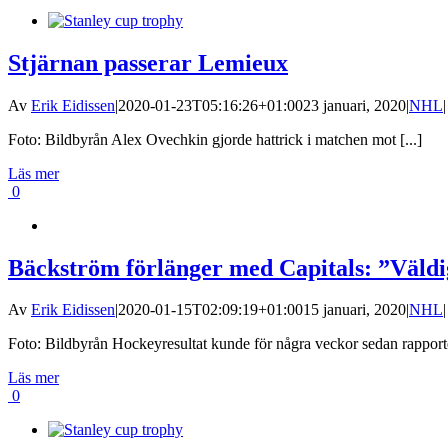
Stjärnan passerar Lemieux
Av
Erik Eidissen
|
2020-01-23T05:16:26+01:00
23 januari, 2020
|
NHL
|
Foto: Bildbyrån Alex Ovechkin gjorde hattrick i matchen mot [...]
Läs mer
0
Bäckström förlänger med Capitals: ”Väldig
Av
Erik Eidissen
|
2020-01-15T02:09:19+01:00
15 januari, 2020
|
NHL
|
Foto: Bildbyrån Hockeyresultat kunde för några veckor sedan rapporter
Läs mer
0