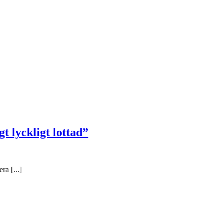
t lyckligt lottad”
a [...]