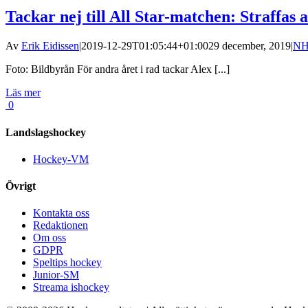
Tackar nej till All Star-matchen: Straffas a
Av
Erik Eidissen
|
2019-12-29T01:05:44+01:00
29 december, 2019
|
N
Foto: Bildbyrån För andra året i rad tackar Alex [...]
Läs mer
0
Landslagshockey
Hockey-VM
Övrigt
Kontakta oss
Redaktionen
Om oss
GDPR
Speltips hockey
Junior-SM
Streama ishockey