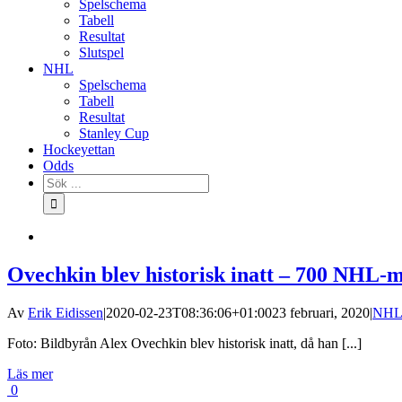
Spelschema
Tabell
Resultat
Slutspel
NHL
Spelschema
Tabell
Resultat
Stanley Cup
Hockeyettan
Odds
Sök
efter:
Ovechkin blev historisk inatt – 700 NHL-
Av
Erik Eidissen
|
2020-02-23T08:36:06+01:00
23 februari, 2020
|
NH
Foto: Bildbyrån Alex Ovechkin blev historisk inatt, då han [...]
Läs mer
0