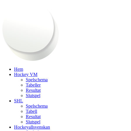
Fortsätt
till
innehållet
Hem
Hockey VM
Spelschema
Tabeller
Resultat
Slutspel
SHL
Spelschema
Tabell
Resultat
Slutspel
Hockeyallsvenskan