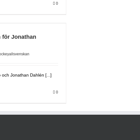
0
 för Jonathan
ockeyallsvenskan
 och Jonathan Dahlén [...]
0