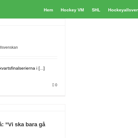
Hem
Hockey VM
SHL
Hockeyallsve
llsvenskan
artsfinalserierna i [...]
0
: ”Vi ska bara gå