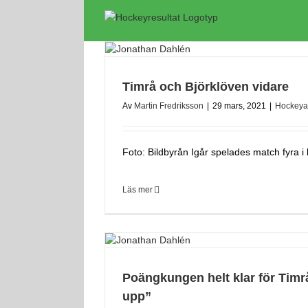
Fortsätt
till
innehållet
Timrå och Björklöven vidare
Av
Martin Fredriksson
|
29 mars, 2021
|
Hockeya
Foto: Bildbyrån Igår spelades match fyra i kv
Läs mer
Poängkungen helt klar för Timrå
upp”