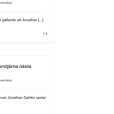
svenskan
 gällande att Jonathan [...]
0
orstjärna nästa
svenskan
ärnan Jonathan Dahlén spelar