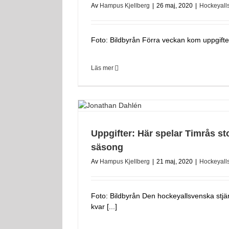
Av
Hampus Kjellberg
|
26 maj, 2020
|
Hockeyall
Foto: Bildbyrån Förra veckan kom uppgifter
Läs mer
Uppgifter: Här spelar Timrås st
säsong
Av
Hampus Kjellberg
|
21 maj, 2020
|
Hockeyall
Foto: Bildbyrån Den hockeyallsvenska stj
kvar [...]