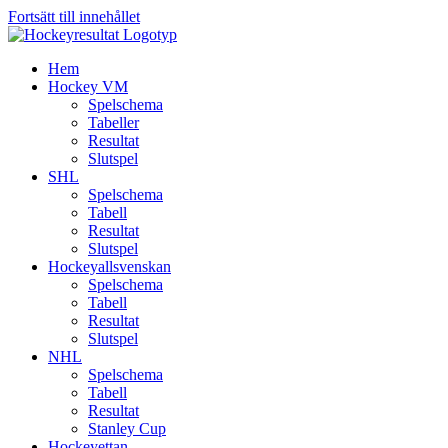
Fortsätt till innehållet
Hem
Hockey VM
Spelschema
Tabeller
Resultat
Slutspel
SHL
Spelschema
Tabell
Resultat
Slutspel
Hockeyallsvenskan
Spelschema
Tabell
Resultat
Slutspel
NHL
Spelschema
Tabell
Resultat
Stanley Cup
Hockeyettan