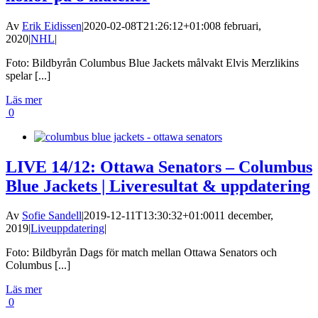
Av
Erik Eidissen
|
2020-02-08T21:26:12+01:00
8 februari,
2020
|
NHL
|
Foto: Bildbyrån Columbus Blue Jackets målvakt Elvis Merzlikins
spelar [...]
Läs mer
0
LIVE 14/12: Ottawa Senators – Columbus
Blue Jackets | Liveresultat & uppdatering
Av
Sofie Sandell
|
2019-12-11T13:30:32+01:00
11 december,
2019
|
Liveuppdatering
|
Foto: Bildbyrån Dags för match mellan Ottawa Senators och
Columbus [...]
Läs mer
0