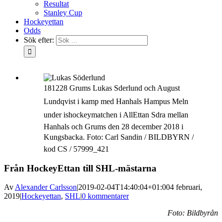
Resultat
Stanley Cup
Hockeyettan
Odds
Sök efter:
181228 Grums Lukas Sderlund och August
Lundqvist i kamp med Hanhals Hampus Meln
under ishockeymatchen i AllEttan Sdra mellan
Hanhals och Grums den 28 december 2018 i
Kungsbacka. Foto: Carl Sandin / BILDBYRN /
kod CS / 57999_421
Från HockeyEttan till SHL-mästarna
Av
Alexander Carlsson
|
2019-02-04T14:40:04+01:00
4 februari,
2019
|
Hockeyettan
,
SHL
|
0 kommentarer
Foto: Bildbyrån