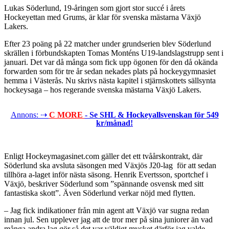
Lukas Söderlund, 19-åringen som gjort stor succé i årets
Hockeyettan med Grums, är klar för svenska mästarna Växjö
Lakers.
Efter 23 poäng på 22 matcher under grundserien blev Söderlund
skrällen i förbundskapten Tomas Monténs U19-landslagstrupp sent i
januari. Det var då många som fick upp ögonen för den då okända
forwarden som för tre år sedan nekades plats på hockeygymnasiet
hemma i Västerås. Nu skrivs nästa kapitel i stjärnskottets sällsynta
hockeysaga – hos regerande svenska mästarna Växjö Lakers.
Annons: ⇢
C MORE
- Se SHL & Hockeyallsvenskan för 549
kr/månad!
Enligt Hockeymagasinet.com gäller det ett tvåårskontrakt, där
Söderlund ska avsluta säsongen med Växjös J20-lag för att sedan
tillhöra a-laget inför nästa säsong. Henrik Evertsson, sportchef i
Växjö, beskriver Söderlund som ”spännande osvensk med sitt
fantastiska skott”. Även Söderlund verkar nöjd med flytten.
– Jag fick indikationer från min agent att Växjö var sugna redan
innan jul. Sen upplever jag att de tror mer på sina juniorer än vad
många andra lag gör så det var väldigt mycket därför jag valde