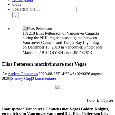
Odds
Sök efter:
181218 Elias Pettersson of Vancouver Canucks
during the NHL regular season game between
Vancouver Canucks and Tampa Bay Lightning
on December 18, 2018 in Vancouver. Photo: Joel
Marklund / BILDBYRN / kod JM / 87813
Elias Petterson matchvinnare mot Vegas
Av
Anders Granström
|
2020-08-26T14:22:46+02:00
26 augusti,
2020
|
Stanley Cup
|
0 kommentarer
Foto: Bildbyrån
Inatt spelade Vancouver Canucks mot Vegas Golden Knights,
en match som Vancouver vann med 5-2. Elias Pettersson blev