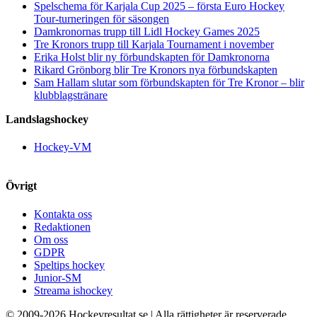
Spelschema för Karjala Cup 2025 – första Euro Hockey
Tour-turneringen för säsongen
Damkronornas trupp till Lidl Hockey Games 2025
Tre Kronors trupp till Karjala Tournament i november
Erika Holst blir ny förbundskapten för Damkronorna
Rikard Grönborg blir Tre Kronors nya förbundskapten
Sam Hallam slutar som förbundskapten för Tre Kronor – blir
klubblagstränare
Landslagshockey
Hockey-VM
Övrigt
Kontakta oss
Redaktionen
Om oss
GDPR
Speltips hockey
Junior-SM
Streama ishockey
© 2009-
2026 Hockeyresultat.se | Alla rättigheter är reserverade.