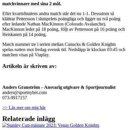
matchvinnare med sina 2 mål.
Efter kvartsfinalens andra match står det nu 1-1. Dessutom så
klättrar Pettersson i slutspelets poängliga och ligger nu två poäng
efter ledande Nathan MacKinnon (Colorado Avalanche).
MacKinnon leder på 18 poäng, följt av Pettersson på 16 poäng och
Heiskanen på 14 poäng.
Match nummer tre i serien mellan Canucks & Golden Knights
spelas natten mot fredag svensk tid. Nedsläpp är klockan 03:45 och
matchen visas på Viaplay.
Artikeln är skriven av:
A
nders Granström – Ansvarig utgivare & Sportjournalist
anders@sportnyhet.com
073-9917157
>> Läs mer om mig här
Relaterade inlägg