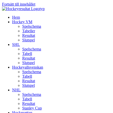
Fortsätt till innehållet
Hem
Hockey VM
Spelschema
Tabeller
Resultat
Slutspel
SHL
Spelschema
Tabell
Resultat
Slutspel
Hockeyallsvenskan
Spelschema
Tabell
Resultat
Slutspel
NHL
Spelschema
Tabell
Resultat
Stanley Cup
Hockeyettan