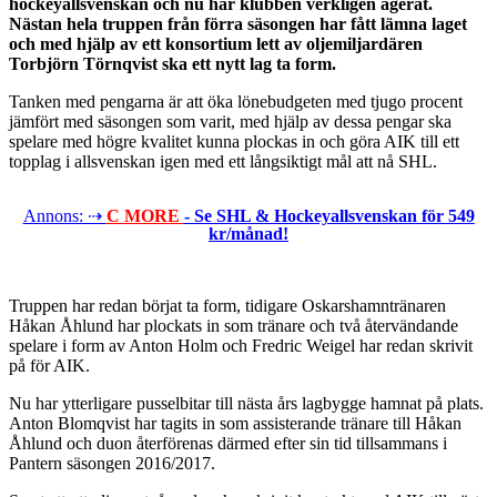
hockeyallsvenskan och nu har klubben verkligen agerat.
Nästan hela truppen från förra säsongen har fått lämna laget
och med hjälp av ett konsortium lett av oljemiljardären
Torbjörn Törnqvist ska ett nytt lag ta form.
Tanken med pengarna är att öka lönebudgeten med tjugo procent
jämfört med säsongen som varit, med hjälp av dessa pengar ska
spelare med högre kvalitet kunna plockas in och göra AIK till ett
topplag i allsvenskan igen med ett långsiktigt mål att nå SHL.
Annons: ⇢
C MORE
- Se SHL & Hockeyallsvenskan för 549
kr/månad!
Truppen har redan börjat ta form, tidigare Oskarshamntränaren
Håkan Åhlund har plockats in som tränare och två återvändande
spelare i form av Anton Holm och Fredric Weigel har redan skrivit
på för AIK.
Nu har ytterligare pusselbitar till nästa års lagbygge hamnat på plats.
Anton Blomqvist har tagits in som assisterande tränare till Håkan
Åhlund och duon återförenas därmed efter sin tid tillsammans i
Pantern säsongen 2016/2017.