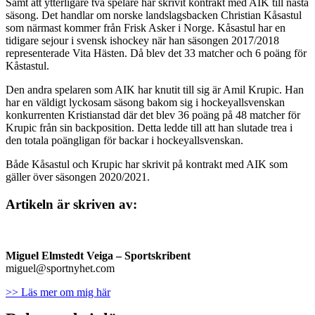
Samt att ytterligare två spelare har skrivit kontrakt med AIK till nästa
säsong. Det handlar om norske landslagsbacken Christian Kåsastul
som närmast kommer från Frisk Asker i Norge. Kåsastul har en
tidigare sejour i svensk ishockey när han säsongen 2017/2018
representerade Vita Hästen. Då blev det 33 matcher och 6 poäng för
Kåstastul.
Den andra spelaren som AIK har knutit till sig är Amil Krupic. Han
har en väldigt lyckosam säsong bakom sig i hockeyallsvenskan
konkurrenten Kristianstad där det blev 36 poäng på 48 matcher för
Krupic från sin backposition. Detta ledde till att han slutade trea i
den totala poängligan för backar i hockeyallsvenskan.
Både Kåsastul och Krupic har skrivit på kontrakt med AIK som
gäller över säsongen 2020/2021.
Artikeln är skriven av:
Miguel Elmstedt Veiga
– Sportskribent
miguel@sportnyhet.com
>> Läs mer om mig här