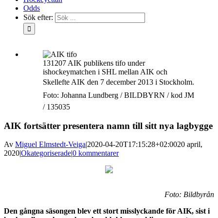
Odds
Sök efter:
131207 AIK publikens tifo under
ishockeymatchen i SHL mellan AIK och
Skellefte AIK den 7 december 2013 i Stockholm.
Foto: Johanna Lundberg / BILDBYRN / kod JM
/ 135035
AIK fortsätter presentera namn till sitt nya lagbygge
Av
Miguel Elmstedt-Veiga
|
2020-04-20T17:15:28+02:00
20 april,
2020
|
Okategoriserade
|
0 kommentarer
Foto: Bildbyrån
Den gångna säsongen blev ett stort misslyckande för AIK, sist i