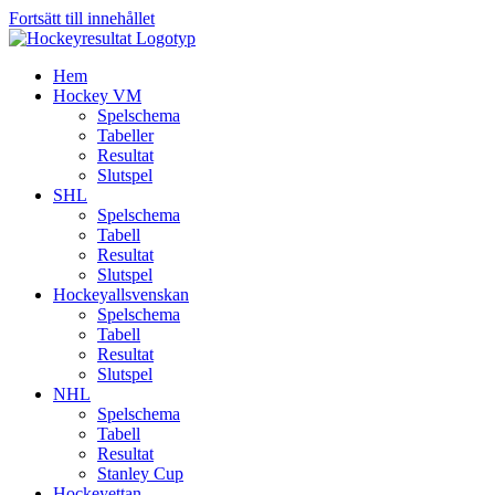
Fortsätt till innehållet
Hem
Hockey VM
Spelschema
Tabeller
Resultat
Slutspel
SHL
Spelschema
Tabell
Resultat
Slutspel
Hockeyallsvenskan
Spelschema
Tabell
Resultat
Slutspel
NHL
Spelschema
Tabell
Resultat
Stanley Cup
Hockeyettan