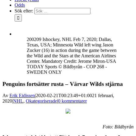
Odds
Sök efter:
200209 Ishockey, NHL Feb 7, 2020; Dallas,
Texas, USA; Minnesota Wild left wing Jason
Zucker (16) in action during the game between
the Wild and the Stars at the American Airlines
Center. Mandatory Credit: Jerome Miron-USA
TODAY Sports © Bildbyrån - COP 268 -
SWEDEN ONLY
Penguins fortsätter rusta – Värvar Wilds stjärna
Av
Erik Eidissen
|
2020-02-21T00:23:49+01:00
21 februari,
2020
|
NHL
,
Okategoriserade
|
0 kommentarer
Foto: Bildbyrån