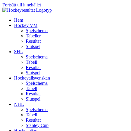
Fortsätt till innehållet
Hem
Hockey VM
Spelschema
Tabeller
Resultat
Slutspel
SHL
Spelschema
Tabell
Resultat
Slutspel
Hockeyallsvenskan
Spelschema
Tabell
Resultat
Slutspel
NHL
Spelschema
Tabell
Resultat
Stanley Cup
Hockeyettan