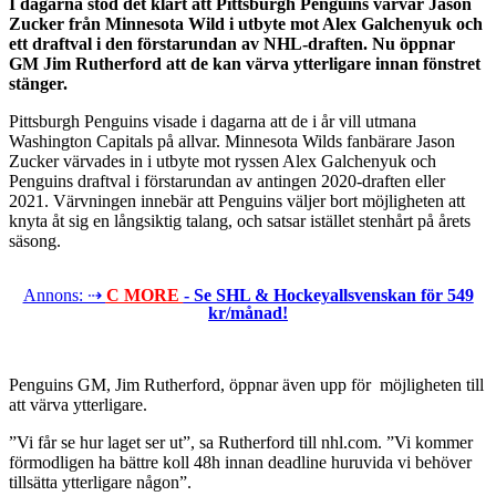
I dagarna stod det klart att Pittsburgh Penguins värvar Jason
Zucker från Minnesota Wild i utbyte mot Alex Galchenyuk och
ett draftval i den förstarundan av NHL-draften. Nu öppnar
GM Jim Rutherford att de kan värva ytterligare innan fönstret
stänger.
Pittsburgh Penguins visade i dagarna att de i år vill utmana
Washington Capitals på allvar. Minnesota Wilds fanbärare Jason
Zucker värvades in i utbyte mot ryssen Alex Galchenyuk och
Penguins draftval i förstarundan av antingen 2020-draften eller
2021. Värvningen innebär att Penguins väljer bort möjligheten att
knyta åt sig en långsiktig talang, och satsar istället stenhårt på årets
säsong.
Annons: ⇢
C MORE
- Se SHL & Hockeyallsvenskan för 549
kr/månad!
Penguins GM, Jim Rutherford, öppnar även upp för möjligheten till
att värva ytterligare.
”Vi får se hur laget ser ut”, sa Rutherford till nhl.com. ”Vi kommer
förmodligen ha bättre koll 48h innan deadline huruvida vi behöver
tillsätta ytterligare någon”.