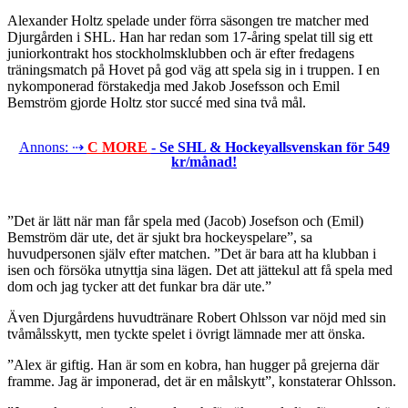
Alexander Holtz spelade under förra säsongen tre matcher med
Djurgården i SHL. Han har redan som 17-åring spelat till sig ett
juniorkontrakt hos stockholmsklubben och är efter fredagens
träningsmatch på Hovet på god väg att spela sig in i truppen. I en
nykomponerad förstakedja med Jakob Josefsson och Emil
Bemström gjorde Holtz stor succé med sina två mål.
Annons: ⇢
C MORE
- Se SHL & Hockeyallsvenskan för 549
kr/månad!
”Det är lätt när man får spela med (Jacob) Josefson och (Emil)
Bemström där ute, det är sjukt bra hockeyspelare”, sa
huvudpersonen själv efter matchen. ”Det är bara att ha klubban i
isen och försöka utnyttja sina lägen. Det att jättekul att få spela med
dom och jag tycker att det funkar bra där ute.”
Även Djurgårdens huvudtränare Robert Ohlsson var nöjd med sin
tvåmålsskytt, men tyckte spelet i övrigt lämnade mer att önska.
”Alex är giftig. Han är som en kobra, han hugger på grejerna där
framme. Jag är imponerad, det är en målskytt”, konstaterar Ohlsson.