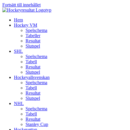
Fortsätt till innehållet
Hem
Hockey VM
Spelschema
Tabeller
Resultat
Slutspel
SHL
Spelschema
Tabell
Resultat
Slutspel
Hockeyallsvenskan
Spelschema
Tabell
Resultat
Slutspel
NHL
Spelschema
Tabell
Resultat
Stanley Cup
Hockeyettan