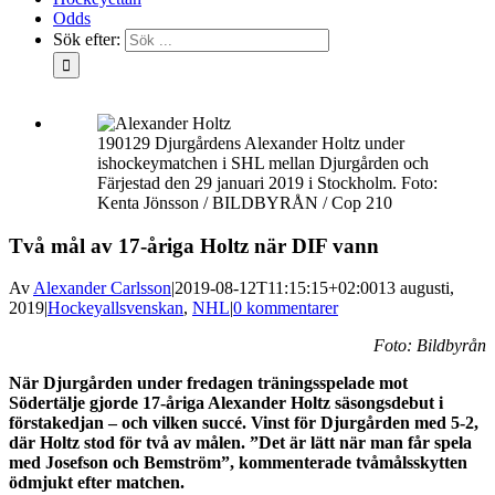
Odds
Sök efter:
190129 Djurgårdens Alexander Holtz under
ishockeymatchen i SHL mellan Djurgården och
Färjestad den 29 januari 2019 i Stockholm. Foto:
Kenta Jönsson / BILDBYRÅN / Cop 210
Två mål av 17-åriga Holtz när DIF vann
Av
Alexander Carlsson
|
2019-08-12T11:15:15+02:00
13 augusti,
2019
|
Hockeyallsvenskan
,
NHL
|
0 kommentarer
Foto: Bildbyrån
När Djurgården under fredagen träningsspelade mot
Södertälje gjorde 17-åriga Alexander Holtz säsongsdebut i
förstakedjan – och vilken succé. Vinst för Djurgården med 5-2,
där Holtz stod för två av målen. ”Det är lätt när man får spela
med Josefson och Bemström”, kommenterade tvåmålsskytten
ödmjukt efter matchen.