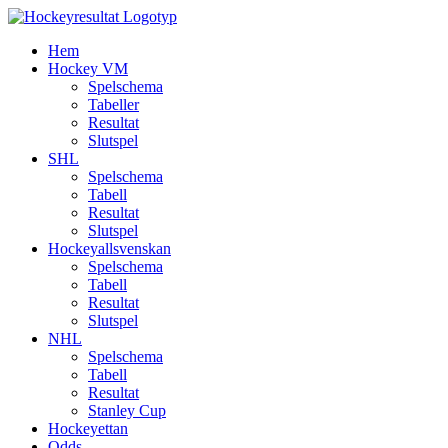
Fortsätt
till
Hem
innehållet
Hockey VM
Spelschema
Tabeller
Resultat
Slutspel
SHL
Spelschema
Tabell
Resultat
Slutspel
Hockeyallsvenskan
Spelschema
Tabell
Resultat
Slutspel
NHL
Spelschema
Tabell
Resultat
Stanley Cup
Hockeyettan
Odds