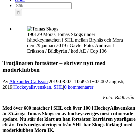
Sök
efter:
190129 Moras Tomas Skogs under
ishockeymatchen i SHL mellan Brynäs och Mora
den 29 januari 2019 i Gävle. Foto: Andreas L
Eriksson / Bildbyrån / kod AE / Cop 106
Trotjänaren fortsätter – skriver nytt med
moderklubben
Av
Alexander Carlsson
|
2019-08-02T10:49:51+02:00
2 augusti,
2019
|
Hockeyallsvenskan
,
SHL
|
0 kommentarer
Foto: Bildbyrån
Med över 600 matcher i SHL och över 100 i HockeyAllsvenskan
är 35-åriga Tomas Skogs en av hockeysveriges mest rutinerade
spelare. Nu står det klart att han fortsätter karriären ytterligare
ett år. Trots nedgraderingen från SHL har Skogs förlängt med
moderklubben Mora IK.