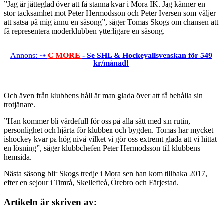
”Jag är jätteglad över att få stanna kvar i Mora IK. Jag känner en
stor tacksamhet mot Peter Hermodsson och Peter Iversen som väljer
att satsa på mig ännu en säsong”, säger Tomas Skogs om chansen att
få representera moderklubben ytterligare en säsong.
Annons: ⇢
C MORE
- Se SHL & Hockeyallsvenskan för 549
kr/månad!
Och även från klubbens håll är man glada över att få behålla sin
trotjänare.
”Han kommer bli värdefull för oss på alla sätt med sin rutin,
personlighet och hjärta för klubben och bygden. Tomas har mycket
ishockey kvar på hög nivå vilket vi gör oss extremt glada att vi hittat
en lösning”, säger klubbchefen Peter Hermodsson till klubbens
hemsida.
Nästa säsong blir Skogs tredje i Mora sen han kom tillbaka 2017,
efter en sejour i Timrå, Skellefteå, Örebro och Färjestad.
Artikeln är skriven av: