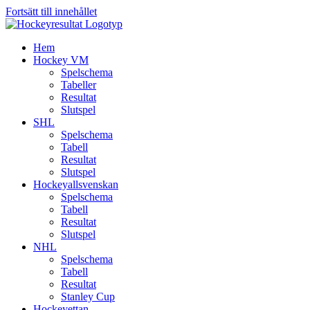
Fortsätt till innehållet
Hem
Hockey VM
Spelschema
Tabeller
Resultat
Slutspel
SHL
Spelschema
Tabell
Resultat
Slutspel
Hockeyallsvenskan
Spelschema
Tabell
Resultat
Slutspel
NHL
Spelschema
Tabell
Resultat
Stanley Cup
Hockeyettan