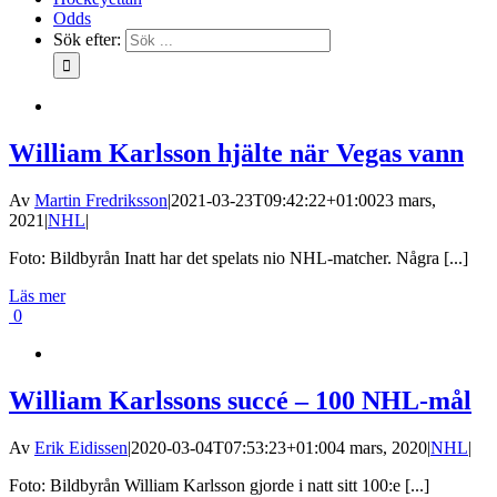
Odds
Sök efter:
William Karlsson hjälte när Vegas vann
Av
Martin Fredriksson
|
2021-03-23T09:42:22+01:00
23 mars,
2021
|
NHL
|
Foto: Bildbyrån Inatt har det spelats nio NHL-matcher. Några [...]
Läs mer
0
William Karlssons succé – 100 NHL-mål
Av
Erik Eidissen
|
2020-03-04T07:53:23+01:00
4 mars, 2020
|
NHL
|
Foto: Bildbyrån William Karlsson gjorde i natt sitt 100:e [...]