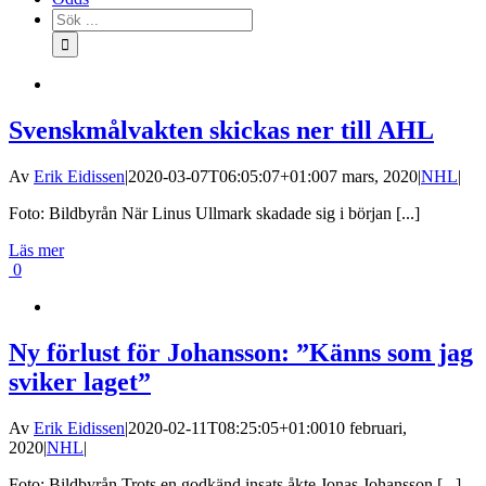
Sök
efter:
Svenskmålvakten skickas ner till AHL
Av
Erik Eidissen
|
2020-03-07T06:05:07+01:00
7 mars, 2020
|
NHL
|
Foto: Bildbyrån När Linus Ullmark skadade sig i början [...]
Läs mer
0
Ny förlust för Johansson: ”Känns som jag
sviker laget”
Av
Erik Eidissen
|
2020-02-11T08:25:05+01:00
10 februari,
2020
|
NHL
|
Foto: Bildbyrån Trots en godkänd insats åkte Jonas Johansson [...]