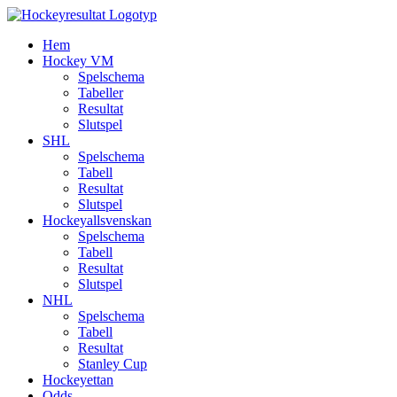
Fortsätt
till
Hem
innehållet
Hockey VM
Spelschema
Tabeller
Resultat
Slutspel
SHL
Spelschema
Tabell
Resultat
Slutspel
Hockeyallsvenskan
Spelschema
Tabell
Resultat
Slutspel
NHL
Spelschema
Tabell
Resultat
Stanley Cup
Hockeyettan
Odds