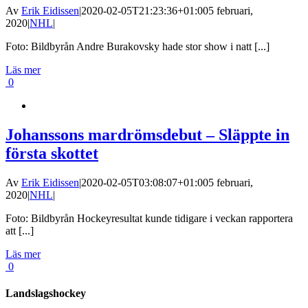
Av
Erik Eidissen
|
2020-02-05T21:23:36+01:00
5 februari,
2020
|
NHL
|
Foto: Bildbyrån Andre Burakovsky hade stor show i natt [...]
Läs mer
0
Johanssons mardrömsdebut – Släppte in
första skottet
Av
Erik Eidissen
|
2020-02-05T03:08:07+01:00
5 februari,
2020
|
NHL
|
Foto: Bildbyrån Hockeyresultat kunde tidigare i veckan rapportera
att [...]
Läs mer
0
Landslagshockey