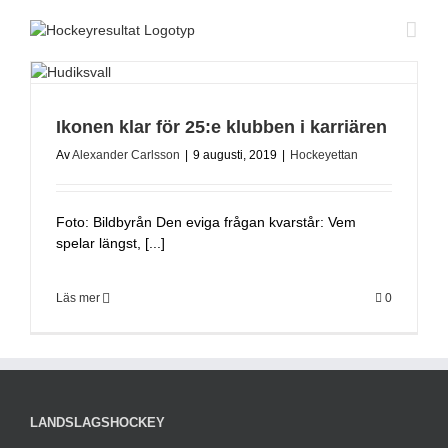
Fortsätt
till
innehållet
Ikonen klar för 25:e klubben i karriären
Av
Alexander Carlsson
|
9 augusti, 2019
|
Hockeyettan
Foto: Bildbyrån Den eviga frågan kvarstår: Vem
spelar längst, [...]
Läs mer
0
LANDSLAGSHOCKEY