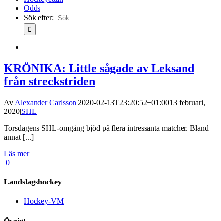
Odds
Sök efter:
KRÖNIKA: Little sågade av Leksand
från streckstriden
Av
Alexander Carlsson
|
2020-02-13T23:20:52+01:00
13 februari,
2020
|
SHL
|
Torsdagens SHL-omgång bjöd på flera intressanta matcher. Bland
annat [...]
Läs mer
0
Landslagshockey
Hockey-VM
Övrigt