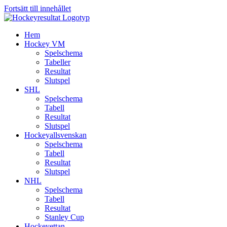
Fortsätt till innehållet
Hem
Hockey VM
Spelschema
Tabeller
Resultat
Slutspel
SHL
Spelschema
Tabell
Resultat
Slutspel
Hockeyallsvenskan
Spelschema
Tabell
Resultat
Slutspel
NHL
Spelschema
Tabell
Resultat
Stanley Cup
Hockeyettan