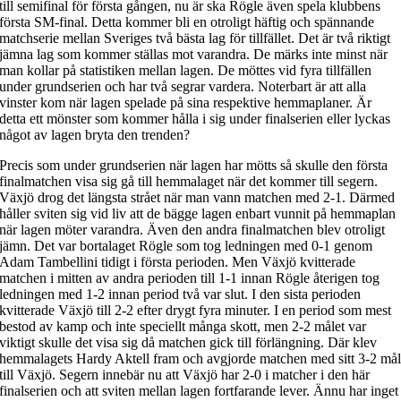
till semifinal för första gången, nu är ska Rögle även spela klubbens
första SM-final. Detta kommer bli en otroligt häftig och spännande
matchserie mellan Sveriges två bästa lag för tillfället. Det är två riktigt
jämna lag som kommer ställas mot varandra. De märks inte minst när
man kollar på statistiken mellan lagen. De möttes vid fyra tillfällen
under grundserien och har två segrar vardera. Noterbart är att alla
vinster kom när lagen spelade på sina respektive hemmaplaner. Är
detta ett mönster som kommer hålla i sig under finalserien eller lyckas
något av lagen bryta den trenden?
Precis som under grundserien när lagen har mötts så skulle den första
finalmatchen visa sig gå till hemmalaget när det kommer till segern.
Växjö drog det längsta strået när man vann matchen med 2-1. Därmed
håller sviten sig vid liv att de bägge lagen enbart vunnit på hemmaplan
när lagen möter varandra. Även den andra finalmatchen blev otroligt
jämn. Det var bortalaget Rögle som tog ledningen med 0-1 genom
Adam Tambellini tidigt i första perioden. Men Växjö kvitterade
matchen i mitten av andra perioden till 1-1 innan Rögle återigen tog
ledningen med 1-2 innan period två var slut. I den sista perioden
kvitterade Växjö till 2-2 efter drygt fyra minuter. I en period som mest
bestod av kamp och inte speciellt många skott, men 2-2 målet var
viktigt skulle det visa sig då matchen gick till förlängning. Där klev
hemmalagets Hardy Aktell fram och avgjorde matchen med sitt 3-2 må
till Växjö. Segern innebär nu att Växjö har 2-0 i matcher i den här
finalserien och att sviten mellan lagen fortfarande lever. Ännu har inget