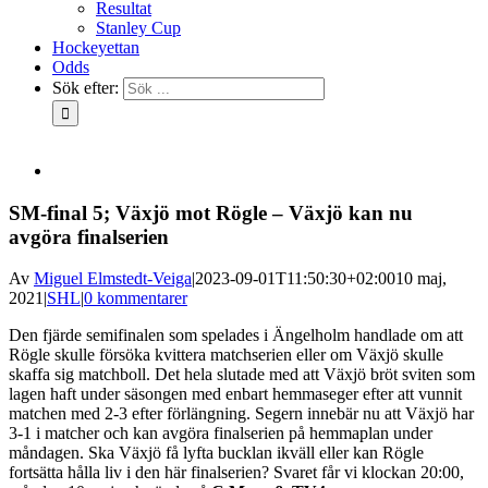
Resultat
Stanley Cup
Hockeyettan
Odds
Sök efter:
SM-final 5; Växjö mot Rögle – Växjö kan nu
avgöra finalserien
Av
Miguel Elmstedt-Veiga
|
2023-09-01T11:50:30+02:00
10 maj,
2021
|
SHL
|
0 kommentarer
Den fjärde semifinalen som spelades i Ängelholm handlade om att
Rögle skulle försöka kvittera matchserien eller om Växjö skulle
skaffa sig matchboll. Det hela slutade med att Växjö bröt sviten som
lagen haft under säsongen med enbart hemmaseger efter att vunnit
matchen med 2-3 efter förlängning. Segern innebär nu att Växjö har
3-1 i matcher och kan avgöra finalserien på hemmaplan under
måndagen. Ska Växjö få lyfta bucklan ikväll eller kan Rögle
fortsätta hålla liv i den här finalserien? Svaret får vi klockan 20:00,