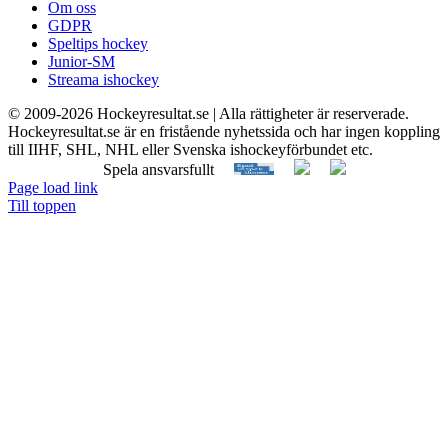
Om oss
GDPR
Speltips hockey
Junior-SM
Streama ishockey
© 2009-
2026 Hockeyresultat.se | Alla rättigheter är reserverade.
Hockeyresultat.se är en fristående nyhetssida och har ingen koppling
till IIHF, SHL, NHL eller Svenska ishockeyförbundet etc.
Spela ansvarsfullt
Page load link
Till toppen