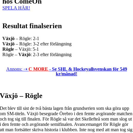
hos ComeOn
SPELA HÄR!
Resultat finalserien
Växjö
– Rögle: 2-1
Växjö
– Rögle: 3-2 efter förlängning
Rögle
– Växjö: 5-1
Rögle –
Växjö
: 2-3 efter förlängning
Annons: ⇢
C MORE
- Se SHL & Hockeyallsvenskan för 549
kr/månad!
Växjö – Rögle
Det blev till sist de två bästa lagen från grundserien som ska göra upp
om SM-titeln. Växjö besegrade Örebro i den femte avgörande matchen
och tog sig till finalen. För Rögle så var det Skellefteå som man slog ut
i den femte och avgörande semifinalen. Avancemanget för Rögle gör
att man fortsätter skriva historia i klubben. Inte nog med att man tog sig