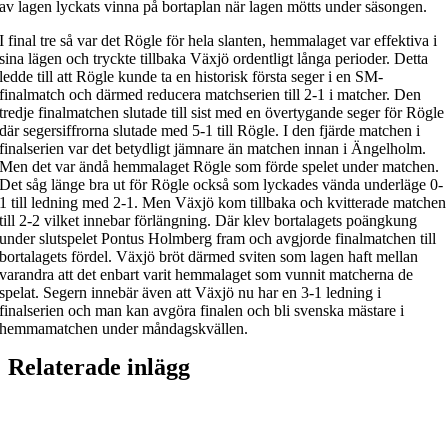
av lagen lyckats vinna på bortaplan när lagen mötts under säsongen.
I final tre så var det Rögle för hela slanten, hemmalaget var effektiva i
sina lägen och tryckte tillbaka Växjö ordentligt långa perioder. Detta
ledde till att Rögle kunde ta en historisk första seger i en SM-
finalmatch och därmed reducera matchserien till 2-1 i matcher. Den
tredje finalmatchen slutade till sist med en övertygande seger för Rögle
där segersiffrorna slutade med 5-1 till Rögle. I den fjärde matchen i
finalserien var det betydligt jämnare än matchen innan i Ängelholm.
Men det var ändå hemmalaget Rögle som förde spelet under matchen.
Det såg länge bra ut för Rögle också som lyckades vända underläge 0-
1 till ledning med 2-1. Men Växjö kom tillbaka och kvitterade matchen
till 2-2 vilket innebar förlängning. Där klev bortalagets poängkung
under slutspelet Pontus Holmberg fram och avgjorde finalmatchen till
bortalagets fördel. Växjö bröt därmed sviten som lagen haft mellan
varandra att det enbart varit hemmalaget som vunnit matcherna de
spelat. Segern innebär även att Växjö nu har en 3-1 ledning i
finalserien och man kan avgöra finalen och bli svenska mästare i
hemmamatchen under måndagskvällen.
Relaterade inlägg