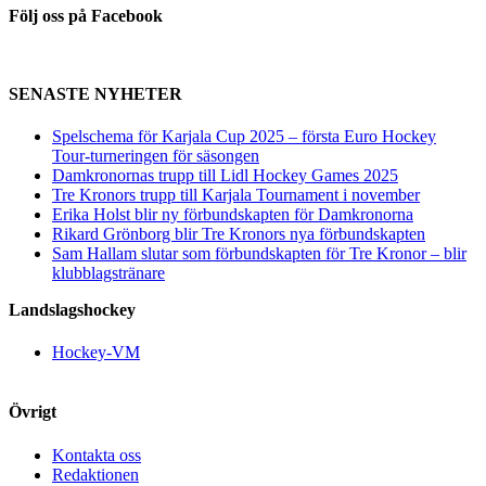
Följ oss på Facebook
SENASTE NYHETER
Spelschema för Karjala Cup 2025 – första Euro Hockey
Tour-turneringen för säsongen
Damkronornas trupp till Lidl Hockey Games 2025
Tre Kronors trupp till Karjala Tournament i november
Erika Holst blir ny förbundskapten för Damkronorna
Rikard Grönborg blir Tre Kronors nya förbundskapten
Sam Hallam slutar som förbundskapten för Tre Kronor – blir
klubblagstränare
Landslagshockey
Hockey-VM
Övrigt
Kontakta oss
Redaktionen