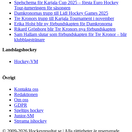
Spelschema för Karjala Cup 2025 – första Euro Hockey
Tour-turneringen för säsongen
Damkronornas trupp till Lidl Hockey Games 2025
Tre Kronors trupp till Karjala Tournament i november
Erika Holst blir ny förbundskapten för Damkronorna
Rikard Grönborg blir Tre Kronors nya förbundskapten
Sam Hallam slutar som förbundskapten för Tre Kronor – blir
klubblagstränare
Landslagshockey
Hockey-VM
Övrigt
Kontakta oss
Redaktionen
Om oss
GDPR
Speltips hockey
Junior-SM
Streama ishockey
© 2009-
2026 Hockeyresultat.se | Alla rättigheter är reserverade.