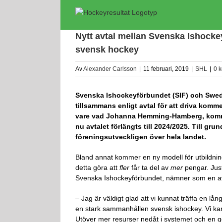
Fortsätt
till
innehållet
Nytt avtal mellan Svenska Ishock
svensk hockey
Av
Alexander Carlsson
|
11 februari, 2019
|
SHL
|
0 
Svenska Ishockeyförbundet (SIF) och Swe
tillsammans enligt avtal för att driva komm
vare vad Johanna Hemming-Hamberg, kommu
nu avtalet förlängts till 2024/2025. Till gr
föreningsutveckligen över hela landet.
Bland annat kommer en ny modell för utbildnin
detta göra att
fler
får ta del av
mer
pengar. Jus
Svenska Ishockeyförbundet, nämner som en av a
– Jag är väldigt glad att vi kunnat träffa en 
en stark sammanhållen svensk ishockey. Vi k
Utöver mer resurser nedåt i systemet och en 