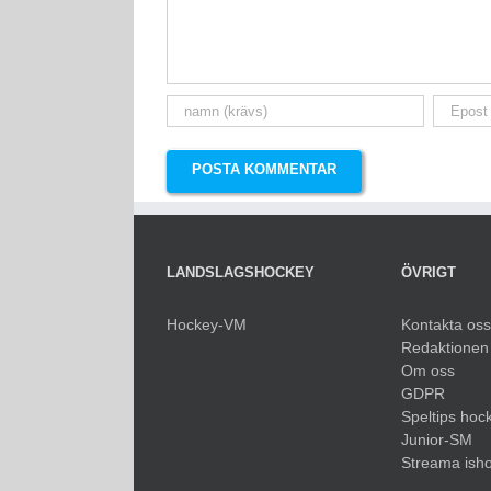
LANDSLAGSHOCKEY
ÖVRIGT
Hockey-VM
Kontakta oss
Redaktionen
Om oss
GDPR
Speltips hoc
Junior-SM
Streama ish