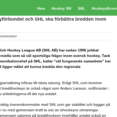
Hem
Hockey VM
SHL
Hockeyallsve
eyförbundet och SHL ska förbättra bredden inom
kommentarer
dish Hockey League AB (SHL AB) har sedan 1996 jobbat
ersiella som så väl sportsliga frågor inom svensk hockey. Tack
nikationshef på SHL, kallar ”väl fungerande samarbete” har
und ligger målet att kunna bredda den regionala
gsersättning införas till nästa säsong. Enligt SHL.com kommer
t breddhockeyn är också något som Anders Larsson, ordförande i
nledningarna till det nya avtalet.
långsiktig överenskommelse med SHL som ger stabilitet och bygger på
an nu med gemensam kraft ta oss an ishockeyns utmaningar.
gemensam satsning på breddhockeyn innehåller avtalet också en