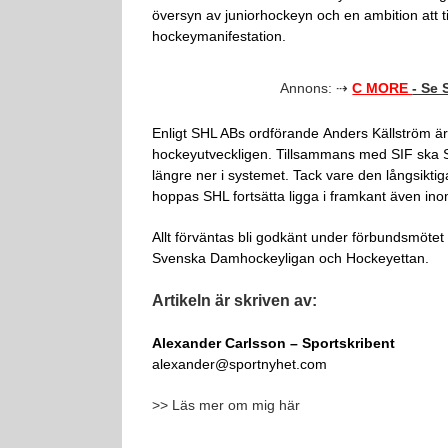
översyn av juniorhockeyn och en ambition att t
hockeymanifestation.
Annons: ⇢
C MORE
- Se
Enligt SHL ABs ordförande Anders Källström är de
hockeyutveckligen. Tillsammans med SIF ska S
längre ner i systemet. Tack vare den långsik
hoppas SHL fortsätta ligga i framkant även inom
Allt förväntas bli godkänt under förbundsmötet
Svenska Damhockeyligan och Hockeyettan.
Artikeln är skriven av:
Alexander Carlsson – Sportskribent
alexander@sportnyhet.com
>> Läs mer om mig här