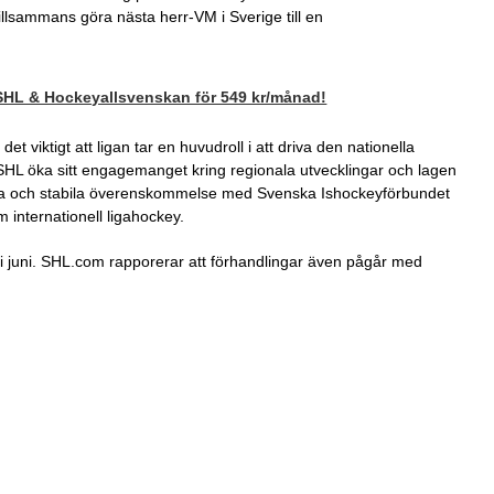
illsammans göra nästa herr-VM i Sverige till en
 SHL & Hockeyallsvenskan för 549 kr/månad!
t viktigt att ligan tar en huvudroll i att driva den nationella
HL öka sitt engagemanget kring regionala utvecklingar och lagen
tiga och stabila överenskommelse med Svenska Ishockeyförbundet
 internationell ligahockey.
 i juni. SHL.com rapporerar att förhandlingar även pågår med