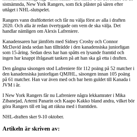
sistnämnda, New York Rangers, som fick plåster på såren efter
uttåget i NHL-slutspelet.
Rangers vann draftlotteriet och får nu välja först av alla i draften
2020. Och alla är redan övertygade om vem de ska välja. Det
handlar nämligen om Alexis Lafreniere.
Kanadensaren har jämförts med Sidney Crosby och Connor
McDavid ända sedan han tillträdde i den kanadensiska juniorligan
som 15-åring. Sedan dess har han spåtts en lysande framtid och
ingen har knappt ifrågasatt tanken på att han ska gå etta i draften.
Den gångna säsongen stod Lafreniere för 112 poäng på 52 matcher i
den kanadensiska juniorligan QMJHL, säsongen innan 105 poäng
på 61 matcher. Han var även med och bar hem guldet till Kanada i
JVM i år.
I New York Rangers får nu Lafreniere några lekkamrater i Mika
Zibanejad, Artemi Panarin och Kaapo Kakko bland andra, vilket bör
göra Rangers till ett lag att räkna med i framtiden.
NHL-draften sker 9-10 oktober.
Artikeln är skriven av: