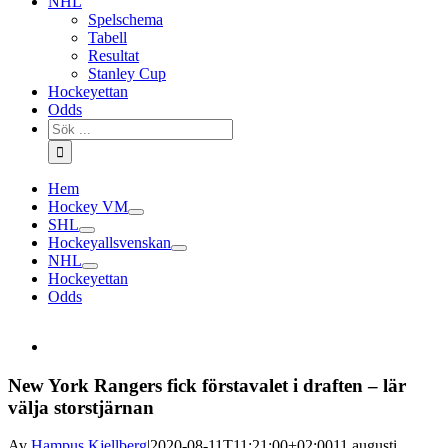
NHL
Spelschema
Tabell
Resultat
Stanley Cup
Hockeyettan
Odds
Sök
efter:
Hem
Hockey VM
SHL
Hockeyallsvenskan
NHL
Hockeyettan
Odds
New York Rangers fick förstavalet i draften – lär
välja storstjärnan
Av
Hampus Kjellberg
|
2020-08-11T11:21:00+02:00
11 augusti,