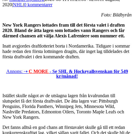
2020
|
NHL
|
0 kommentarer
Foto: Bildbyrån
New York Rangers lottades fram till det första valet i draften
2020. Bland de åtta lagen som lottades vann Rangers och får
därmed chansen att välja Alexis Lafreniere som nummer ett.
Inatt avgjordes draftlotteriet borta i Nordamerika. Tidigare i sommar
hade redan den första lottningen dragits, där inget lag tilldelades det
första draftvalet i den kommande draften.
Annons: ⇢
C MORE
- Se SHL & Hockeyallsvenskan för 549
kr/månad!
Istället skulle något av de utslagna lagen från kvalrundan till
slutspelet få det första draftvalet. De åtta lagen var: Pittsburgh
Penguins, Florida Panthers, Winnipeg Jets, Minnesota Wild,
Nashville Predators, Edmonton Oilers, Toronto Maple Leafs och
New York Rangers.
Det fanns alltså en god chans att förstavalet skulle gå till ett redan
konkurrenskraftigt lag, vilket sällan varit fallet. Och det skulle bli de