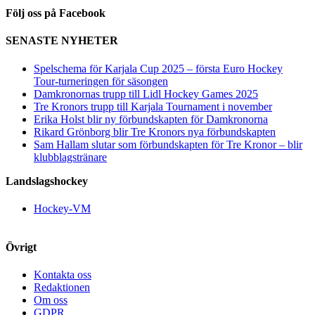
Följ oss på Facebook
SENASTE NYHETER
Spelschema för Karjala Cup 2025 – första Euro Hockey
Tour-turneringen för säsongen
Damkronornas trupp till Lidl Hockey Games 2025
Tre Kronors trupp till Karjala Tournament i november
Erika Holst blir ny förbundskapten för Damkronorna
Rikard Grönborg blir Tre Kronors nya förbundskapten
Sam Hallam slutar som förbundskapten för Tre Kronor – blir
klubblagstränare
Landslagshockey
Hockey-VM
Övrigt
Kontakta oss
Redaktionen
Om oss
GDPR