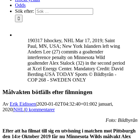
Odds
Sök efter:
190317 Ishockey, NHL Mar 17, 2019; Saint
Paul, MN, USA; New York Islanders left wing
Anders Lee (27) commits a goaltender
interference penalty on Minnesota Wild
goaltender Alex Stalock (32) in the second period
at Xcel Energy Center. Mandatory Credit: David
Berding-USA TODAY Sports © Bildbyrån -
COP 268 - SWEDEN ONLY
Målvakten bötfälls efter filmningen
Av
Erik Eidissen
|
2020-01-02T04:32:40+01:00
2 januari,
2020
|
NHL
|
0 kommentarer
Foto: Bildbyrån
Efter att ha filmat till sig en utvisning i matchen mot Pittsburgh
den 14:e Oktober 2019 får nu Minnesota Wilds målvakt Alex