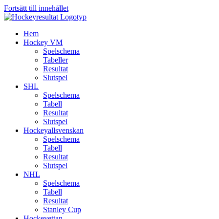
Fortsätt till innehållet
Hem
Hockey VM
Spelschema
Tabeller
Resultat
Slutspel
SHL
Spelschema
Tabell
Resultat
Slutspel
Hockeyallsvenskan
Spelschema
Tabell
Resultat
Slutspel
NHL
Spelschema
Tabell
Resultat
Stanley Cup
Hockeyettan