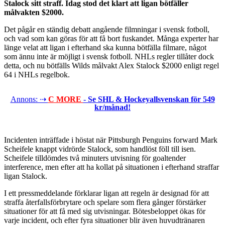
Stalock sitt straff. Idag stod det klart att ligan bötfäller
målvakten $2000.
Det pågår en ständig debatt angående filmningar i svensk fotboll,
och vad som kan göras för att få bort fuskandet. Många experter har
länge velat att ligan i efterhand ska kunna bötfälla filmare, något
som ännu inte är möjligt i svensk fotboll. NHLs regler tillåter dock
detta, och nu bötfälls Wilds målvakt Alex Stalock $2000 enligt regel
64 i NHLs regelbok.
Annons: ⇢
C MORE
- Se SHL & Hockeyallsvenskan för 549
kr/månad!
Incidenten inträffade i höstat när Pittsburgh Penguins forward Mark
Scheifele knappt vidrörde Stalock, som handlöst föll till isen.
Scheifele tilldömdes två minuters utvisning för goaltender
interference, men efter att ha kollat på situationen i efterhand straffar
ligan Stalock.
I ett pressmeddelande förklarar ligan att regeln är designad för att
straffa återfallsförbrytare och spelare som flera gånger förstärker
situationer för att få med sig utvisningar. Bötesbeloppet ökas för
varje incident, och efter fyra situationer blir även huvudtränaren