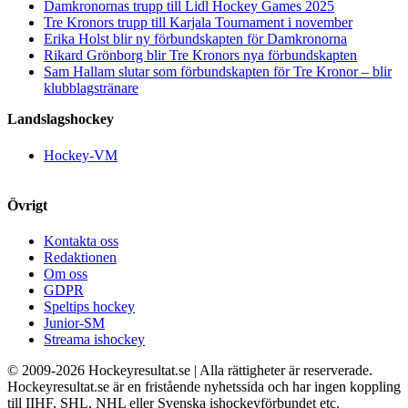
Damkronornas trupp till Lidl Hockey Games 2025
Tre Kronors trupp till Karjala Tournament i november
Erika Holst blir ny förbundskapten för Damkronorna
Rikard Grönborg blir Tre Kronors nya förbundskapten
Sam Hallam slutar som förbundskapten för Tre Kronor – blir
klubblagstränare
Landslagshockey
Hockey-VM
Övrigt
Kontakta oss
Redaktionen
Om oss
GDPR
Speltips hockey
Junior-SM
Streama ishockey
© 2009-
2026 Hockeyresultat.se | Alla rättigheter är reserverade.
Hockeyresultat.se är en fristående nyhetssida och har ingen koppling
till IIHF, SHL, NHL eller Svenska ishockeyförbundet etc.