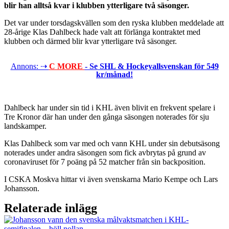
blir han alltså kvar i klubben ytterligare två säsonger.
Det var under torsdagskvällen som den ryska klubben meddelade att
28-årige Klas Dahlbeck hade valt att förlänga kontraktet med
klubben och därmed blir kvar ytterligare två säsonger.
Annons: ⇢
C MORE
- Se SHL & Hockeyallsvenskan för 549
kr/månad!
Dahlbeck har under sin tid i KHL även blivit en frekvent spelare i
Tre Kronor där han under den gånga säsongen noterades för sju
landskamper.
Klas Dahlbeck som var med och vann KHL under sin debutsäsong
noterades under andra säsongen som fick avbrytas på grund av
coronaviruset för 7 poäng på 52 matcher från sin backposition.
I CSKA Moskva hittar vi även svenskarna Mario Kempe och Lars
Johansson.
Relaterade inlägg