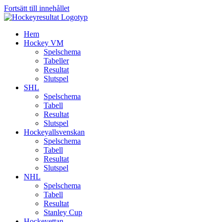
Fortsätt till innehållet
Hem
Hockey VM
Spelschema
Tabeller
Resultat
Slutspel
SHL
Spelschema
Tabell
Resultat
Slutspel
Hockeyallsvenskan
Spelschema
Tabell
Resultat
Slutspel
NHL
Spelschema
Tabell
Resultat
Stanley Cup
Hockeyettan