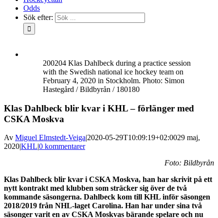
Odds
Sök efter:
200204 Klas Dahlbeck during a practice session
with the Swedish national ice hockey team on
February 4, 2020 in Stockholm. Photo: Simon
Hastegård / Bildbyrån / 180180
Klas Dahlbeck blir kvar i KHL – förlänger med
CSKA Moskva
Av
Miguel Elmstedt-Veiga
|
2020-05-29T10:09:19+02:00
29 maj,
2020
|
KHL
|
0 kommentarer
Foto: Bildbyrån
Klas Dahlbeck blir kvar i CSKA Moskva, han har skrivit på ett
nytt kontrakt med klubben som sträcker sig över de två
kommande säsongerna. Dahlbeck kom till KHL inför säsongen
2018/2019 från NHL-laget Carolina. Han har under sina två
säsonger varit en av CSKA Moskvas bärande spelare och nu