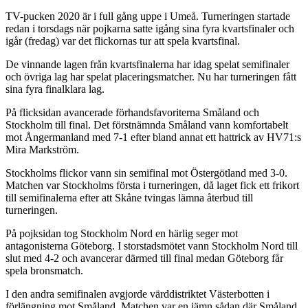
TV-pucken 2020 är i full gång uppe i Umeå. Turneringen startade
redan i torsdags när pojkarna satte igång sina fyra kvartsfinaler och
igår (fredag) var det flickornas tur att spela kvartsfinal.
De vinnande lagen från kvartsfinalerna har idag spelat semifinaler
och övriga lag har spelat placeringsmatcher. Nu har turneringen fått
sina fyra finalklara lag.
På flicksidan avancerade förhandsfavoriterna Småland och
Stockholm till final. Det förstnämnda Småland vann komfortabelt
mot Ångermanland med 7-1 efter bland annat ett hattrick av HV71:s
Mira Markström.
Stockholms flickor vann sin semifinal mot Östergötland med 3-0.
Matchen var Stockholms första i turneringen, då laget fick ett frikort
till semifinalerna efter att Skåne tvingas lämna återbud till
turneringen.
På pojksidan tog Stockholm Nord en härlig seger mot
antagonisterna Göteborg. I storstadsmötet vann Stockholm Nord till
slut med 4-2 och avancerar därmed till final medan Göteborg får
spela bronsmatch.
I den andra semifinalen avgjorde värddistriktet Västerbotten i
förlängning mot Småland. Matchen var en jämn sådan där Småland