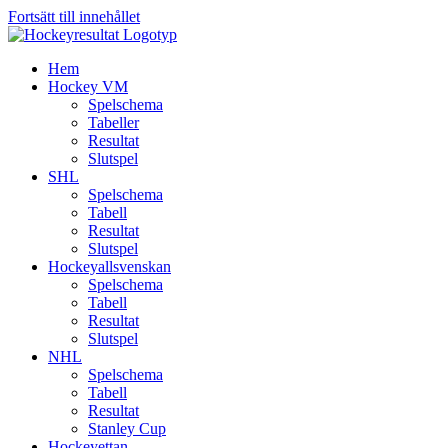
Fortsätt till innehållet
Hem
Hockey VM
Spelschema
Tabeller
Resultat
Slutspel
SHL
Spelschema
Tabell
Resultat
Slutspel
Hockeyallsvenskan
Spelschema
Tabell
Resultat
Slutspel
NHL
Spelschema
Tabell
Resultat
Stanley Cup
Hockeyettan