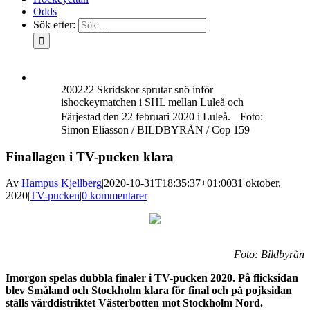
Odds
Sök efter:
200222 Skridskor sprutar snö inför
ishockeymatchen i SHL mellan Luleå och
Färjestad den 22 februari 2020 i Luleå. Foto:
Simon Eliasson / BILDBYRÅN / Cop 159
Finallagen i TV-pucken klara
Av
Hampus Kjellberg
|
2020-10-31T18:35:37+01:00
31 oktober,
2020
|
TV-pucken
|
0 kommentarer
Foto: Bildbyrån
Imorgon spelas dubbla finaler i TV-pucken 2020. På flicksidan
blev Småland och Stockholm klara för final och på pojksidan
ställs värddistriktet Västerbotten mot Stockholm Nord.