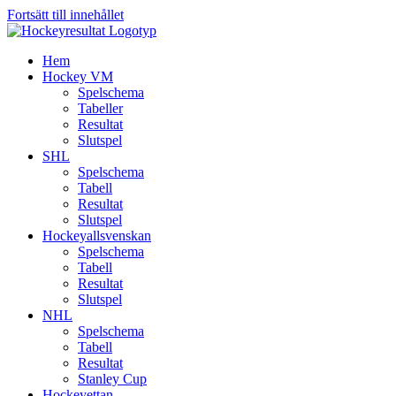
Fortsätt till innehållet
Hem
Hockey VM
Spelschema
Tabeller
Resultat
Slutspel
SHL
Spelschema
Tabell
Resultat
Slutspel
Hockeyallsvenskan
Spelschema
Tabell
Resultat
Slutspel
NHL
Spelschema
Tabell
Resultat
Stanley Cup
Hockeyettan