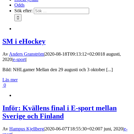
Odds
Sök efter:
SM i eHockey
Av
Anders Granström
|
2020-08-18T09:13:12+02:00
18 augusti,
2020
|
e-sport
|
Bild: NHLgamer Mellan den 29 augusti och 3 oktober [...]
Läs mer
0
Inför: Kvällens final i E-sport mellan
Sverige och Finland
Av
Hampus Kjellberg
|
2020-06-07T18:55:30+02:00
7 juni, 2020
|
e-