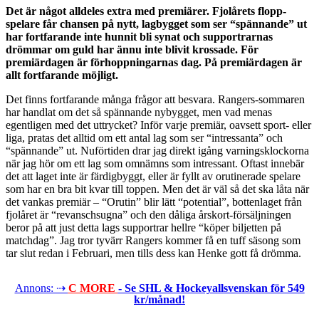
Det är något alldeles extra med premiärer. Fjolårets flopp-
spelare får chansen på nytt, lagbygget som ser “spännande” ut
har fortfarande inte hunnit bli synat och supportrarnas
drömmar om guld har ännu inte blivit krossade. För
premiärdagen är förhoppningarnas dag. På premiärdagen är
allt fortfarande möjligt.
Det finns fortfarande många frågor att besvara. Rangers-sommaren
har handlat om det så spännande nybygget, men vad menas
egentligen med det uttrycket? Inför varje premiär, oavsett sport- eller
liga, pratas det alltid om ett antal lag som ser “intressanta” och
“spännande” ut. Nuförtiden drar jag direkt igång varningsklockorna
när jag hör om ett lag som omnämns som intressant. Oftast innebär
det att laget inte är färdigbyggt, eller är fyllt av orutinerade spelare
som har en bra bit kvar till toppen. Men det är väl så det ska låta när
det vankas premiär – “Orutin” blir lätt “potential”, bottenlaget från
fjolåret är “revanschsugna” och den dåliga årskort-försäljningen
beror på att just detta lags supportrar hellre “köper biljetten på
matchdag”. Jag tror tyvärr Rangers kommer få en tuff säsong som
tar slut redan i Februari, men tills dess kan Henke gott få drömma.
Annons: ⇢
C MORE
- Se SHL & Hockeyallsvenskan för 549
kr/månad!