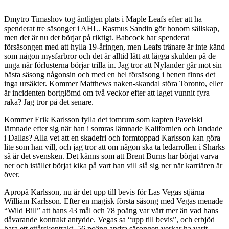
Dmytro Timashov tog äntligen plats i Maple Leafs efter att ha
spenderat tre säsonger i AHL. Rasmus Sandin gör honom sällskap,
men det är nu det börjar på riktigt. Babcock har spenderat
försäsongen med att hylla 19-åringen, men Leafs tränare är inte känd
som någon mysfarbror och det är alltid lätt att lägga skulden på de
unga när förlusterna börjar trilla in. Jag tror att Nylander går mot sin
bästa säsong någonsin och med en hel försäsong i benen finns det
inga ursäkter. Kommer Matthews naken-skandal störa Toronto, eller
är incidenten bortglömd om två veckor efter att laget vunnit fyra
raka? Jag tror på det senare.
Kommer Erik Karlsson fylla det tomrum som kapten Pavelski
lämnade efter sig när han i somras lämnade Kalifornien och landade
i Dallas? Alla vet att en skadefri och formtoppad Karlsson kan göra
lite som han vill, och jag tror att om någon ska ta ledarrollen i Sharks
så är det svensken. Det känns som att Brent Burns har börjat varva
ner och istället börjat kika på vart han vill slå sig ner när karriären är
över.
Apropå Karlsson, nu är det upp till bevis för Las Vegas stjärna
William Karlsson. Efter en magisk första säsong med Vegas menade
“Wild Bill” att hans 43 mål och 78 poäng var värt mer än vad hans
dåvarande kontrakt antydde. Vegas sa “upp till bevis”, och erbjöd
bara ett ettårskontrakt. 56 poäng andra säsongen verkar ha varit