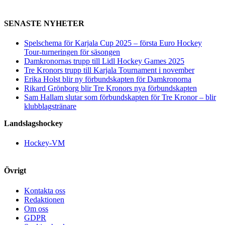
SENASTE NYHETER
Spelschema för Karjala Cup 2025 – första Euro Hockey
Tour-turneringen för säsongen
Damkronornas trupp till Lidl Hockey Games 2025
Tre Kronors trupp till Karjala Tournament i november
Erika Holst blir ny förbundskapten för Damkronorna
Rikard Grönborg blir Tre Kronors nya förbundskapten
Sam Hallam slutar som förbundskapten för Tre Kronor – blir
klubblagstränare
Landslagshockey
Hockey-VM
Övrigt
Kontakta oss
Redaktionen
Om oss
GDPR