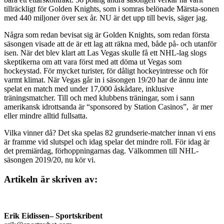
tillräckligt för Golden Knights, som i somras belönade Märsta-sonen
med 440 miljoner över sex år. NU är det upp till bevis, säger jag.
Några som redan bevisat sig är Golden Knights, som redan första
säsongen visade att de är ett lag att räkna med, både på- och utanför
isen. När det blev klart att Las Vegas skulle få ett NHL-lag slogs
skeptikerna om att vara först med att döma ut Vegas som
hockeystad. För mycket turister, för dåligt hockeyintresse och för
varmt klimat. När Vegas går in i säsongen 19/20 har de ännu inte
spelat en match med under 17,000 åskådare, inklusive
träningsmatcher. Till och med klubbens träningar, som i sann
amerikansk idrottsanda är “sponsored by Station Casinos”, är mer
eller mindre alltid fullsatta.
Vilka vinner då? Det ska spelas 82 grundserie-matcher innan vi ens
är framme vid slutspel och idag spelar det mindre roll. För idag är
det premiärdag, förhoppningarnas dag. Välkommen till NHL-
säsongen 2019/20, nu kör vi.
Artikeln är skriven av:
Erik Eidissen
– Sportskribent