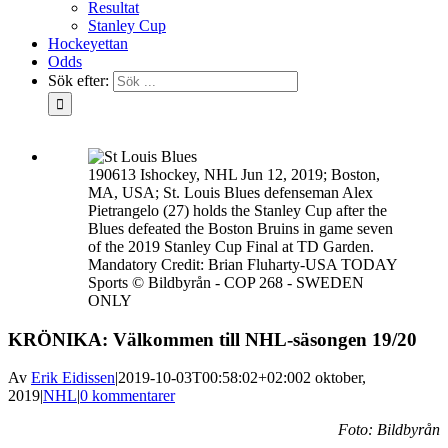
Resultat
Stanley Cup
Hockeyettan
Odds
Sök efter:
190613 Ishockey, NHL Jun 12, 2019; Boston,
MA, USA; St. Louis Blues defenseman Alex
Pietrangelo (27) holds the Stanley Cup after the
Blues defeated the Boston Bruins in game seven
of the 2019 Stanley Cup Final at TD Garden.
Mandatory Credit: Brian Fluharty-USA TODAY
Sports © Bildbyrån - COP 268 - SWEDEN
ONLY
KRÖNIKA: Välkommen till NHL-säsongen 19/20
Av
Erik Eidissen
|
2019-10-03T00:58:02+02:00
2 oktober,
2019
|
NHL
|
0 kommentarer
Foto: Bildbyrån