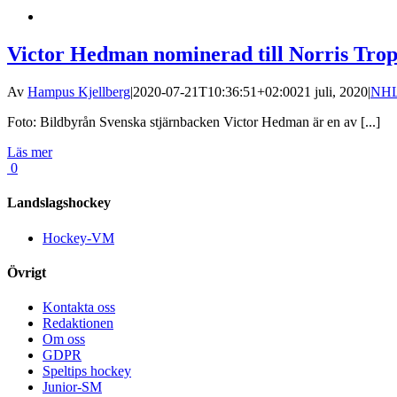
Victor Hedman nominerad till Norris Troph
Av
Hampus Kjellberg
|
2020-07-21T10:36:51+02:00
21 juli, 2020
|
NH
Foto: Bildbyrån Svenska stjärnbacken Victor Hedman är en av [...]
Läs mer
0
Landslagshockey
Hockey-VM
Övrigt
Kontakta oss
Redaktionen
Om oss
GDPR
Speltips hockey
Junior-SM