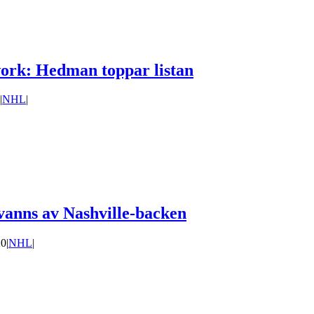
work: Hedman toppar listan
|
NHL
|
vanns av Nashville-backen
20
|
NHL
|