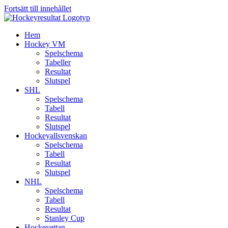
Fortsätt till innehållet
Hem
Hockey VM
Spelschema
Tabeller
Resultat
Slutspel
SHL
Spelschema
Tabell
Resultat
Slutspel
Hockeyallsvenskan
Spelschema
Tabell
Resultat
Slutspel
NHL
Spelschema
Tabell
Resultat
Stanley Cup
Hockeyettan