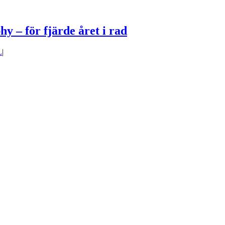
y – för fjärde året i rad
L
|