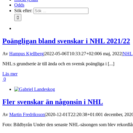
Odds
Sök efter:
Poängligan bland svenskar i NHL 2021/22
Av
Hampus Kjellberg
|
2022-05-06T10:33:27+02:00
6 maj, 2022
|
NHL
NHL:s grundserie är till ända och en svensk poängliga i [...]
Läs mer
0
Fler svenskar än någonsin i NHL
Av
Martin Fredriksson
|
2020-12-01T22:20:38+01:00
1 december, 202
Foto: Bildbyrån Under den senaste NHL-säsongen som blev rekordlång