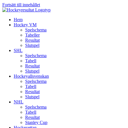
Fortsätt till innehållet
Hem
Hockey VM
Spelschema
Tabeller
Resultat
Slutspel
SHL
Spelschema
Tabell
Resultat
Slutspel
Hockeyallsvenskan
Spelschema
Tabell
Resultat
Slutspel
NHL
Spelschema
Tabell
Resultat
Stanley Cup
Hockeyettan