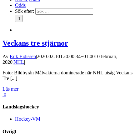
Odds
Sök efter:
Veckans tre stjärnor
Av
Erik Eidissen
|
2020-02-10T20:00:34+01:00
10 februari,
2020
|
NHL
|
Foto: Bildbyrån Målvakterna dominerade när NHL utsåg Veckans
Tre [...]
Läs mer
0
Landslagshockey
Hockey-VM
Övrigt