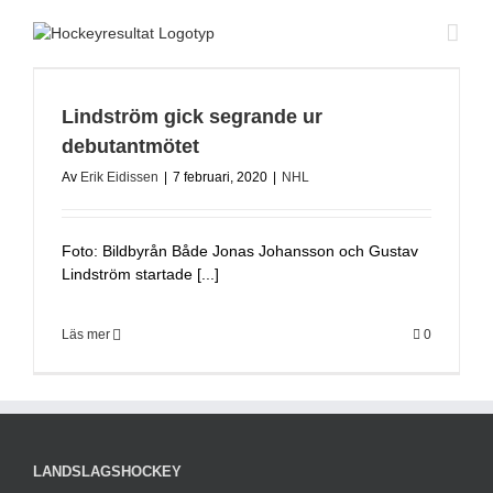
Fortsätt
till
innehållet
Lindström gick segrande ur
debutantmötet
Av
Erik Eidissen
|
7 februari, 2020
|
NHL
Foto: Bildbyrån Både Jonas Johansson och Gustav
Lindström startade [...]
Läs mer
0
LANDSLAGSHOCKEY