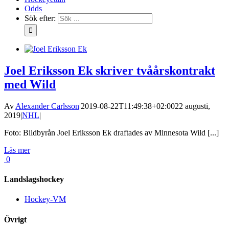
Odds
Sök efter:
Joel Eriksson Ek skriver tvåårskontrakt
med Wild
Av
Alexander Carlsson
|
2019-08-22T11:49:38+02:00
22 augusti,
2019
|
NHL
|
Foto: Bildbyrån Joel Eriksson Ek draftades av Minnesota Wild [...]
Läs mer
0
Landslagshockey
Hockey-VM
Övrigt