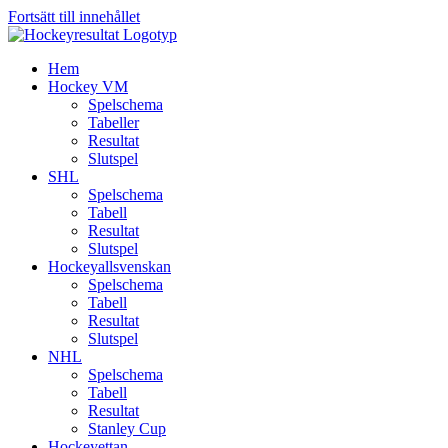
Fortsätt till innehållet
Hem
Hockey VM
Spelschema
Tabeller
Resultat
Slutspel
SHL
Spelschema
Tabell
Resultat
Slutspel
Hockeyallsvenskan
Spelschema
Tabell
Resultat
Slutspel
NHL
Spelschema
Tabell
Resultat
Stanley Cup
Hockeyettan